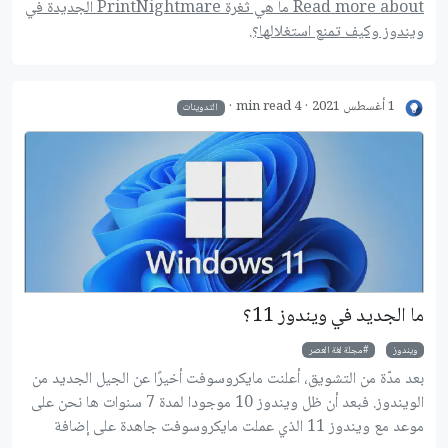
مشكلة موجودة بخدمة Print Spooler في نظام الويندوز، وفي
Read more about ما هي ثغرة PrintNightmare الجديدة في
بداية شهر يوليو قام باحثون أمنيون صينيون باكتشاف ثغرة أخرى
ويندوز وكيف تمنع استغلالها؟.
شبيهة ونشر إثبات يوضح كيفية استغلالها. تحمل الثغرة الجديدة الاسم
PrintNightmare والرقم CVE-2021-34527، وقد تسبب نشر
الباحثين اﻷمنيين بالخطأ لإثبات هذه الثغرة في استغلال عدد كبير من
1 أغسطس 2021
4 min read
التدوينات
المخترقين لها باعتبارها ثغرة خطيرة من نوع zero-day في مختلف
إصدارات الويندوز.
ما الجديد في ويندوز 11؟
ويندوز
مجلة لغة العصر
بعد مدّة من التشويق، أعلنت مايكروسوفت أخيرًا عن الجيل الجديد من
الويندوز. فبعد أن ظل ويندوز 10 موجودا لمدة 7 سنوات ها نحن على
موعد مع ويندوز 11 الذي عملت مايكروسوفت جاهدة على إضافة