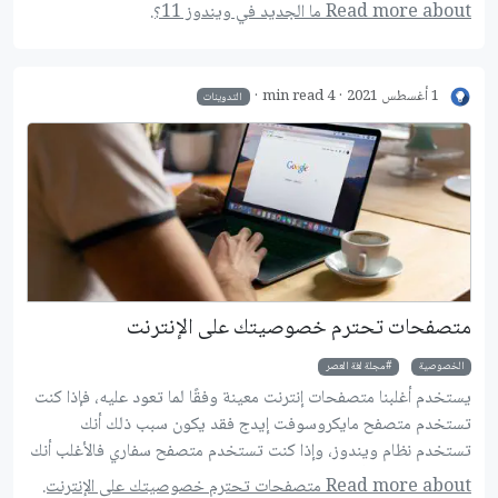
العديد من الميزات الجديدة له وعمل تغييرات كبيرة في الشكل المعتاد
Read more about ما الجديد في ويندوز 11؟.
لنظام الويندوز.
1 أغسطس 2021
4 min read
التدوينات
متصفحات تحترم خصوصيتك على اﻹنترنت
الخصوصية
مجلة لغة العصر
يستخدم أغلبنا متصفحات إنترنت معينة وفقًا لما تعود عليه، فإذا كنت
تستخدم متصفح مايكروسوفت إيدج فقد يكون سبب ذلك أنك
تستخدم نظام ويندوز، وإذا كنت تستخدم متصفح سفاري فالأغلب أنك
مستخدم لأجهزة أبل، وإذا كنت تستخدم جوجل كروم فهذا لأنك
Read more about متصفحات تحترم خصوصيتك على اﻹنترنت.