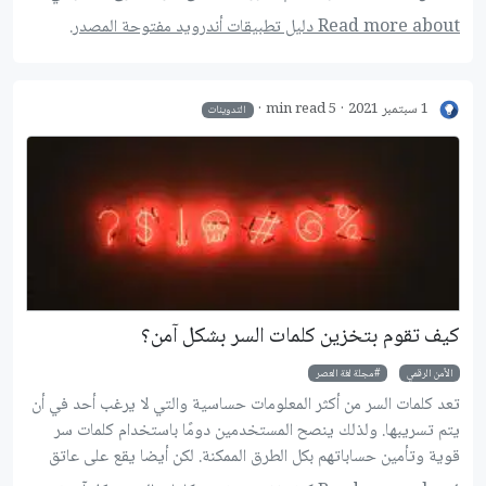
التطبيقات المتوفرة والتي وصل عددها لأكثر من 2.7 مليون تطبيق
Read more about دليل تطبيقات أندرويد مفتوحة المصدر.
حتى الربع الثاني من 2020. ومن ضمن هذه التطبيقات المتوفرة يوجد
عدد كبير من التطبيقات مفتوحة المصدر تنافس التطبيقات المشهورة
والأكثر تثبيتًا في مختلف التصنيفات وتوفر لمستخدميها الأمان
1 سبتمبر 2021
5 min read
التدوينات
والخصوصية بشكل مجاني. نستعرض في الصفحات التالية مجموعة من
تطبيقات أندرويد مفتوحة المصدر بعضها متوفر على متجر جوجل بلاي
وبعضها غير متوفر، يمكنك الاعتماد عليها بشكل يومي كبديل للبرامج
مغلفة المصدر.
كيف تقوم بتخزين كلمات السر بشكل آمن؟
اﻷمن الرقمي
مجلة لغة العصر
تعد كلمات السر من أكثر المعلومات حساسية والتي لا يرغب أحد في أن
يتم تسريبها. ولذلك ينصح المستخدمين دومًا باستخدام كلمات سر
قوية وتأمين حساباتهم بكل الطرق الممكنة. لكن أيضا يقع على عاتق
مطوري الخدمات والمواقع مسؤولية حماية كلمات مرور المستخدمين