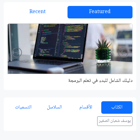
Recent
Featured
Right
Left
دليلك الشامل للبدء في تعلم البرمجة
شرح م
الكتّاب
الأقسام
السلاسل
التسميات
يوسف شعبان الصغير