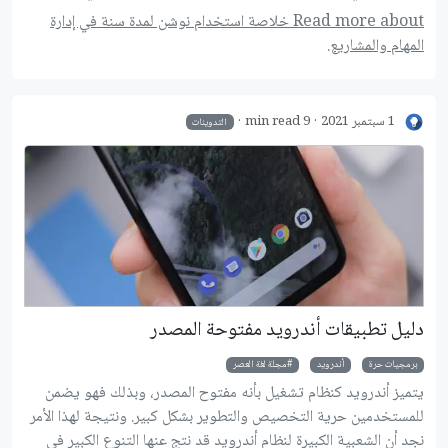
لمدة سنة في التخطيط وتنظيم اﻷمور المختلفة، وكيف يمكن الاستفادة
Read more about خلاصة استخدام نوشن لمدة سنة في إدارة
من هذه اﻷداة لتحقيق أقصى استفادة وإدارة الحياة بشكل أكثر تنظيمًا
المهام والمشاريع.
وفعالية.
1 سبتمبر 2021
9 min read
التدوينات
دليل تطبيقات أندرويد مفتوحة المصدر
برمجيات حرة
أندرويد
مجلة لغة العصر
يتميز أندرويد كنظام تشغيل بأنه مفتوح المصدر، وبذلك فهو يضمن
للمستخدمين حرية التخصيص والتطوير بشكل كبير. ونتيجة لهذا الأمر
نجد أن الشعبية الكبيرة لنظام أندرويد قد نتج عنها التنوع الكبير في