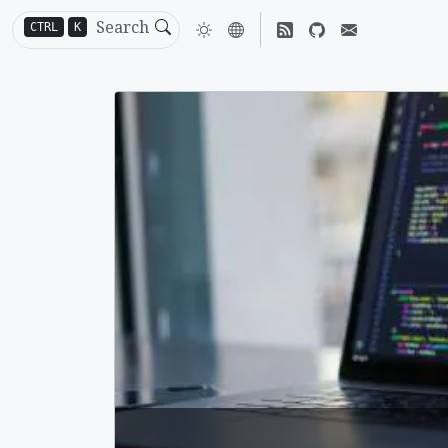
CTRL
K