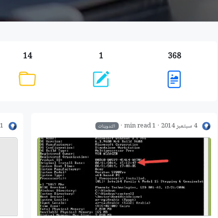
14
1
368
4 سبتمبر 2014
1 min read
31 أغسط
التدوينات