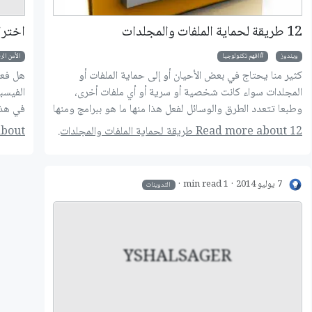
12 طريقة لحماية الملفات والمجلدات
اخترا
ويندوز
افهم تكنولوجيا
اﻷمن الر
كثير منا يحتاج في بعض الأحيان أو إلى حماية الملفات أو
هل فعل
المجلدات سواء كانت شخصية أو سرية أو أي ملفات أخرى،
الفيسب
وطبعا تتعدد الطرق والوسائل لفعل هذا منها ما هو ببرامج ومنها
في هذا
بدون برامج. أقدم لكم اليوم 12 طريقة لحماية الملفات
Read more about 12 طريقة لحماية الملفات والمجلدات.
Read more about
والمجلدات حيث تعتبر هذه الطرق من أبسط وأسهل الطرق التي
لا تحتاج خبره عالية لتطبيقها.
7 يوليو 2014
1 min read
التدوينات
YSHALSAGER