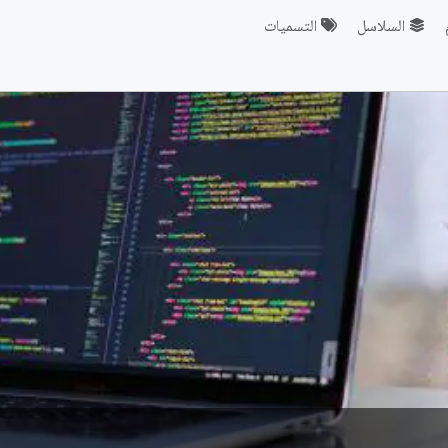
السلاسل
التسميات