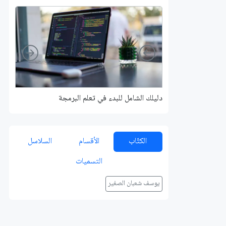
Right
Left
دليلك الشامل للبدء في تعلم البرمجة
الكتّاب
الأقسام
السلاسل
التسميات
يوسف شعبان الصغير