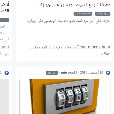
معرفة تاريخ تثبيت الويندوز على جهازك
أفضل 
الكمب
مهارات رقمية
موقع لغة العصر
تعرف علي آخر مرة قمت فيها بتثبيت الويندوز على جهازك.
ويندوز
إذا كن
الملفا
في هذا
Read more about معرفة تاريخ تثبيت الويندوز على
شرح مُفصّل لـ بوت «مُجدوِل العلم» - إنما السيلُ اجتماع النقط
مهارات البحث على اﻹنترنت لطلاب
جهازك.
بين الك
10 أغسطس 2014
3 min read
31 يولي
التدوينات