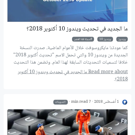
ما الجديد في تحديث ويندوز 10 أكتوبر 2018؟
ويندوز
ويندوز 10
مجلة لغة العصر
كما عودتنا مايكروسوفت خلال الأعوام الماضية، صدرت النسخة
الجديدة من ويندوز 10 والتي تحمل الاسم "تحديث أكتوبر 2018"
خلافا لتسميات التحديثات السابقة لهذا العام. وتضمن هذا التحديث
الرئيسي عددا من المميزات الجديدة، مثلا سجل الحافظة والذي يتم
Read more about ما الجديد في تحديث ويندوز 10 أكتوبر
مزامنته بين أجهزتك المختلفة، والمظهر الداكن الذي طال انتظاره
2018؟.
لمستعرض الملفات، والعديد من التغييرات الأخرى التي سنستعرضها
بمزيد من التفاصيل في الصفحات القادمة.
1 أغسطس 2018
7 min read
التدوينات