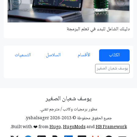
دليلك الشامل للبدء في تعلم البرمجة
شرح م
الكتّاب
الأقسام
السلاسل
التسميات
يوسف شعبان الصغير
يوسف شعبان الصغير
مطور برمجيات وكاتب / مترجم تقني.
جميع الحقوق محفوطة © 2013-2026 yshalsager.
.
Built with ❤️ from
Hugo
,
HugoMods
and
HB Framework