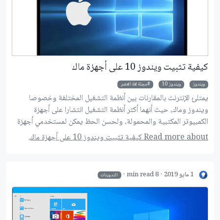
كيفية تثبيت ويندوز 10 على أجهزة ماك
ويندوز
ويندوز 10
مجلة لغة العصر
يمتلئ الإنترنت بالمقارنات بين أنظمة التشغيل المختلفة وخصوصا
ويندوز وماك، حيث أنهما أكثر أنظمة التشغيل انتشارا على أجهزة
الكمبيوتر المكتبية والمحمولة، ولحسن الحظ يمكن لمستخدمي أجهزة
ماك الاستمتاع بكلا النظامين عن طريق تثبيت ويندوز بجانب ماك
Read more about كيفية تثبيت ويندوز 10 على أجهزة ماك.
والتبديل بينهما بكل سلاسة، وهذا على عكس تثبيت نظام ماك على
أجهزة ويندوز الذي تم استعراضه بالعدد السابق من المجلة، لذلك دعونا
نلقي نظرة مفصلة على تثبيت واستخدام نظام ويندوز على أجهزة ماك.
1 مايو 2019
8 min read
التدوينات