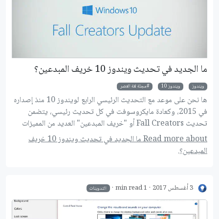
ما الجديد في تحديث ويندوز 10 خريف المبدعين؟
ويندوز
ويندوز 10
مجلة لغة العصر
ها نحن على موعد مع التحديث الرئيسي الرابع لويندوز 10 منذ إصداره
في 2015، وكعادة مايكروسوفت في كل تحديث رئيسي، يتضمن
تحديث Fall Creators أو "خريف المبدعين" العديد من المميزات
الجديدة وتحسينات الاستقرار واﻷداء، إلى جانب بعض الخصائص التي
Read more about ما الجديد في تحديث ويندوز 10 خريف
تم حذفها من الويندوز في هذا التحديث، دعونا نتعرف على الجديد في
المبدعين؟.
تحديث Fall Creators.
3 أغسطس 2017
1 min read
التدوينات