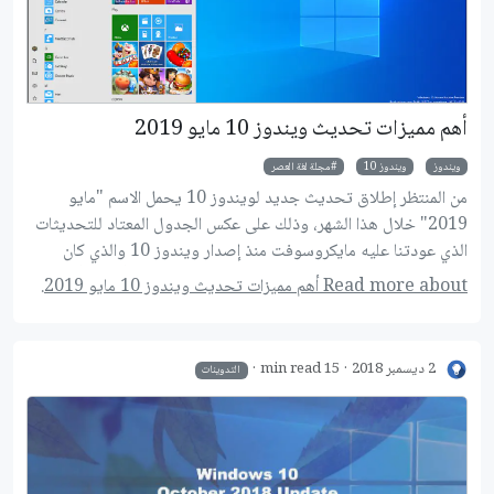
أهم مميزات تحديث ويندوز 10 مايو 2019
ويندوز
ويندوز 10
مجلة لغة العصر
من المنتظر إطلاق تحديث جديد لويندوز 10 يحمل الاسم "مايو
2019" خلال هذا الشهر، وذلك على عكس الجدول المعتاد للتحديثات
الذي عودتنا عليه مايكروسوفت منذ إصدار ويندوز 10 والذي كان
يعتمد إصدار تحديثين رئيسيين كل عام مرة في شهري أبريل وأكتوبر.
Read more about أهم مميزات تحديث ويندوز 10 مايو 2019.
وبينما كانت التحديثات السابقة تأتي بأسماء خاصة مثل "خريف
المبدعين"، فإن التحديث الجديد سيحمل الاسم الرمزي 19H1، ويأتي
التحديث الجديد بعدد من التحسينات على مستوي السرعة والميزات
2 ديسمبر 2018
15 min read
التدوينات
الحالية.