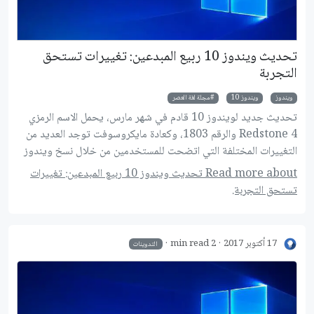
تحديث ويندوز 10 ربيع المبدعين: تغييرات تستحق
التجربة
ويندوز
ويندوز 10
مجلة لغة العصر
تحديث جديد لويندوز 10 قادم في شهر مارس، يحمل الاسم الرمزي
Redstone 4 والرقم 1803، وكعادة مايكروسوفت توجد العديد من
التغييرات المختلفة التي اتضحت للمستخدمين من خلال نسخ ويندوز
Insider المتوفرة للتجربة، دعونا نتعرف على التغييرات الجديد في
Read more about تحديث ويندوز 10 ربيع المبدعين: تغييرات
هذا التحديث.
تستحق التجربة.
17 أكتوبر 2017
2 min read
التدوينات