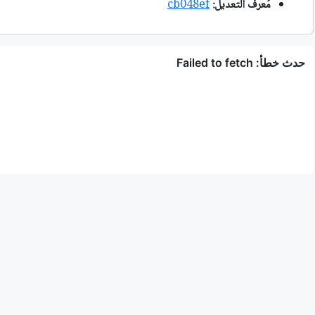
مُعرف التعديل:
cb048ef