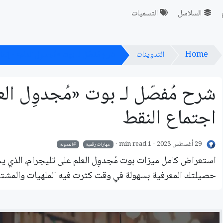
السلاسل
التسميات
Home
التدوينات
شرح مُفصّل لـ بوت «مُجدوِل العلم» - إنما 
شرح مُفصّل لـ بوت «مُجدوِل العل
اجتماع النقط
29 أغسطس 2023
1 min read
مهارات رقمية
المدونة
استعراض كامل ميزات بوت مُجدوِل العلم على تليجرام، الذي يس
حصيلتك المعرفية بسهولة في وقت كثرت فيه الملهيات والمشتت