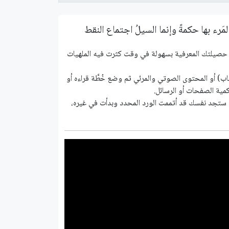
لمَرء بها حكمةً وإنما السيلُ اجتماع النقط
دة حصيلتك المعرفية بسهولة في وقت كثرت فيه الملهيات
الاختيار من قائمة المحتوى المنتقى أو من مكتبة تراث (8000 كتاب) أو المحتوى الصوتي والمرئي ثم وضع خُطَّة قراءه أو
مية الصفحات أو الرسائل.
 ستجد نفسك قد أتممت الورد المحدد وبدأت في غيره،