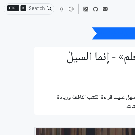
CTRL
K
السيلُ اجتماع النقط
م» - إنما السيلُ
هل عليك قراءة الكتب النافعة وزيادة
ات.