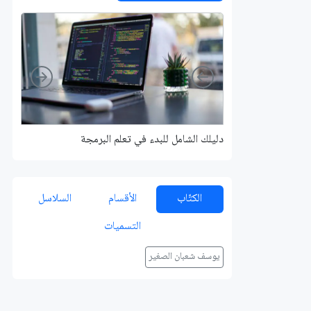
Right
Left
دليلك الشامل للبدء في تعلم البرمجة
الكتّاب
الأقسام
السلاسل
التسميات
يوسف شعبان الصغير