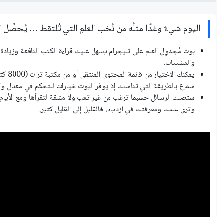
اليوم شيءٌ وغدًا مثلُه من نُخب العلمِ التي تُلتقط … يُحصِّل ا
بوت مُجدوِل العلم على تليجرام يسهل عليك قراءة الكتب النافعة وزيا
والمشتتات.
يمكنك 
سماع بالطريقة التي تناسبك إذ يوفر البوت خيارات للتحكم في معدل وك
ستصلك الرسائل حسبما ترغب من غير تعب ولا مشقة لتقرأها ومع اﻷيام
وترى علمك ومعرفتك في ازدياد، فالقليل إلى القليل كثير.