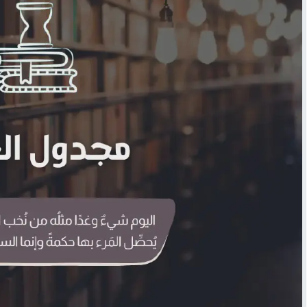
شرح مُفصّل لـ بوت «مُجدوِل العلم» - إنما السيلُ اجتماع النقط
مهارات البحث على اﻹنترنت لطلاب