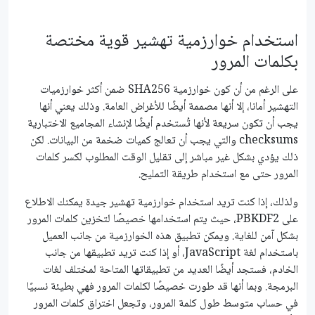
استخدام خوارزمية تهشير قوية مختصة
بكلمات المرور
على الرغم من أن كون خوارزمية SHA256 ضمن أكثر خوارزميات
التهشير أمانا، إلا أنها مصممة أيضًا للأغراض العامة. وذلك يعني أنها
يجب أن تكون سريعة لأنها تُستخدم أيضًا لإنشاء المجاميع الاختبارية
checksums والتي يجب أن تعالج كميات ضخمة من البيانات. لكن
ذلك يؤدي بشكل غير مباشر إلى تقليل الوقت المطلوب لكسر كلمات
المرور حتى مع استخدام طريقة التمليح.
ولذلك، إذا كنت تريد استخدام خوارزمية تهشير جيدة يمكنك الاطلاع
على PBKDF2، حيث يتم استخدامها خصيصًا لتخزين كلمات المرور
بشكل آمن للغاية. ويمكن تطبيق هذه الخوارزمية من جانب العميل
باستخدام لغة JavaScript، أو إذا كنت تريد تطبيقها من جانب
الخادم، فستجد أيضًا العديد من تطبيقاتها المتاحة لمختلف لغات
البرمجة. وبما أنها قد طورت خصيصًا لكلمات المرور فهي بطيئة نسبيًا
في حساب متوسط طول كلمة المرور، وتجعل اختراق كلمات المرور