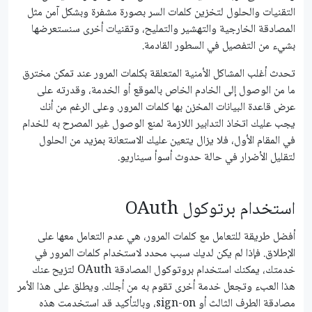
التقنيات والحلول لتخزين كلمات السر بصورة مشفرة وبشكل آمن مثل
المصادقة الخارجية والتهشير والتمليح، وتقنيات أخرى سنستعرضها
بشيء من التفصيل في السطور القادمة.
تحدث أغلب المشاكل الأمنية المتعلقة بكلمات المرور عند تمكن مخترق
ما من الوصول إلى الخادم الخاص بالموقع أو الخدمة، وقدرته على
عرض قاعدة البيانات المخزن بها كلمات المرور. وعلى الرغم من أنك
يجب عليك اتخاذ التدابير اللازمة لمنع الوصول غير المصرح به للخدام
في المقام الأول، فلا يزال يتعين عليك الاستعانة بمزيد من الحلول
لتقليل الأضرار في حالة حدوث أسوأ سيناريو.
استخدام برتوكول OAuth
أفضل طريقة للتعامل مع كلمات المرور، هي عدم التعامل معها على
الإطلاق. فإذا لم يكن لديك سبب محدد لاستخدام كلمات المرور في
خدمتك، يمكنك استخدام بروتوكول المصادقة OAuth لتزيح عنك
هذا العبء وتجعل خدمة أخرى تقوم به من أجلك. ويطلق على هذا الأمر
مصادقة الطرف الثالث أو sign-on، وبالتأكيد قد استخدمت هذه