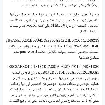
بايت) ولا يمكن معرفة البيانات الأصلية بمعرفة هذه البصمة.
وبعبارة أخرى، يمكن اعتبار عملية التهشير من ناحية برمجية على أنها
دالة تقبل قيمة ما كمدخل، وتولد مفتاح فريد لهذه القيمة. فمثلًا عند
استخدام التهشير من نوع SHA256 على كلمة password سيولد
البصمة التالية:
6B3A55E0261B0304143F805A24924D0C1C445248213
05F31D9277843B8A10F4E وعند تغيير حرف واحد من الكلمة
المدخلة ستتغير البصمة المولدة بالكامل، فكلمة passwerd مثلا
ستكون بصمتها:
0B503AEB841F18131DFA86FA052CEF91D9F4D81D30
1B89F6D035AF89C2CD8AA5 لذلك، بدلاً من تخزين كلمات
المرور على الخادم في صورتها النصية، يمكنك تخزينها بعد القيام
بعملية التهشير. وتختلف عملية التهشير عن التشفير في أنها وظائف
أحادية الاتجاه، حيث يمكنك تهشير نص ما لكن من المستحيل إعادته
لما كان عليه بدون القيام بتهشير النص مرة أخرى بشكل مباشر. وهذا
يعني أنه لا يوجد مفتاح سري للتخزين، ولذلك حتى إذا وضع المهاجم