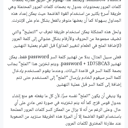
Rainbow Tables. ويعتمد هذا الهجوم عن طريق مقارنة بصمات
كلمات المرور بمحتويات جدول به بصمات كلمات المرور المحتملة وهي
طريقة أسرع بكثير من استخدام القوة الغاشمة حيث يمكن إعداد هذه
الجداول بسهولة كما أن بعضها متوفر بالفعل بشكل عام على الإنترنت.
ولحل هذه المشكلة يمكن استخدام طريقة تعرف ب “التمليح” والتي
تضيف مجموعة من الحروف والأرقام بشكل عشوائي إلى كلمة المرور
(كإضافة الملح في الطعام لتغيير المذاق) قبل القيام بعملية التهشير.
فعلى سبيل المثال، بدلا من تهشير كلمة السر password فقط، يمكن
تهشير password + 1D75BCA3. ويتم تخزين هذا “الملح” بجانب
بصمة كلمة السر في قاعدة البيانات، وعندما يقوم المستخدم بإدخال
كلمة السر سيقوم الخادم بإرسال “الملح” إلى المستخدم حتى تتم
إضافة إلى كلمة السر قبل عملية التهشير.
ولا ينبغي أن يكون “الملح” نفسه سرًا، لأن كل ما يفعله هو منع إنشاء
جدول قوس قزح. كما أنه يتم تخزينه في صورة نص عادي على أي
حال. وعلى الرغم من أنه لا يزال من الممكن كسر كلمات المرور المملحة
باستخدام القوة الغاشمة إلا أن الميزة هذه الطريقة ستزيد من الصعوبة
عند مقارنة المخترق لكلمات المرور.