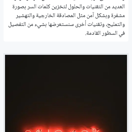
العديد من التقنيات والحلول لتخزين كلمات السر بصورة
مشفرة وبشكل آمن مثل المصادقة الخارجية والتهشير
والتمليح، وتقنيات أخرى سنستعرضها بشيء من التفصيل
في السطور القادمة.