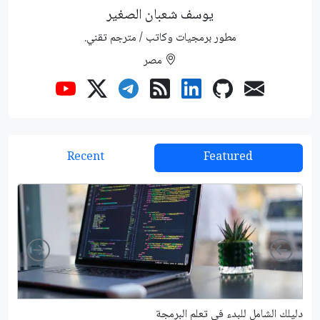
يوسف شعبان الصغير
مطور برمجيات وكاتب / مترجم تقني.
مصر
Recent
Featured
Right
Left
دليلك الشامل للبدء في تعلم البرمجة
شرح م