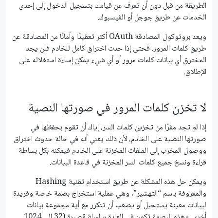
الطريقة من قبل دون أن تعرف عن قيامك بتسجيل الدخول إلى إحدى
الخدمات عن طريق جوجل أو الفيسبوك.
ويعد بروتوكول المصادقة OAuth أكثر تعقيدًا وأمانًا من المصادقة عن
طريق كلمات المرور. فحتى إذا حدث اختراق كامل للخادم فلن يجد
المخترق أي بيانات كلمات مرور أو أي شيء يمكن إساءة استغلاله على
الإطلاق.
لا تخزن كلمات المرور في صورتها النصية
إذا لم تجد مفرًا من تخزين كلمات السر، إياك أن تقوم بحفظها في
صورتها النصية على الخادم، لأن ذلك يعني أنه في حالة حدوث اختراق
ووصول المخرب إلى الملفات المخزنة على الخادم فيمكنه بكل بساطة
قراءة ونسخ جميع كلمات السر المخزنة في قاعدة البيانات.
ويمكن حل هذه المشكلة عن طريق استخدام تقنية Hashing
والمعروفة باسم “التهشير”، وهي عملية استخراج بصمة خاصة وفريدة
لبيانات معينة يستحيل أو يصعب أن تتكرر مع أية مجموعة بيانات
أخرى. وهذه البصمة تكون في العادة سلسلة قصيرة (32 إلى 1024