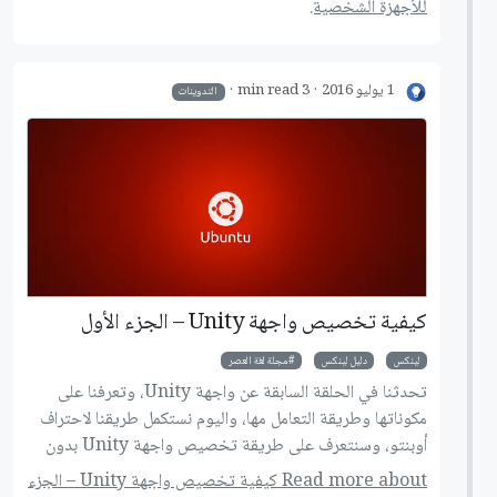
للأجهزة الشخصية.
التعامل معه ونكتشف العديد من أسراره.
1 يوليو 2016
3 min read
التدوينات
كيفية تخصيص واجهة Unity – الجزء الأول
لينكس
دليل لينكس
مجلة لغة العصر
تحدثنا في الحلقة السابقة عن واجهة Unity، وتعرفنا على
مكوناتها وطريقة التعامل مها، واليوم نستكمل طريقنا لاحتراف
أوبنتو، وسنتعرف على طريقة تخصيص واجهة Unity بدون
استخدام برامج خارجية.
Read more about كيفية تخصيص واجهة Unity – الجزء