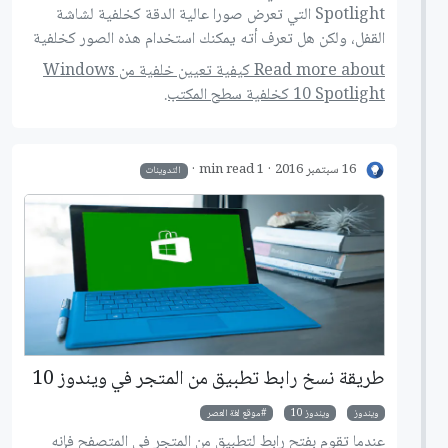
Spotlight التي تعرض صورا عالية الدقة كخلفية لشاشة
القفل، ولكن هل تعرف أته يمكنك استخدام هذه الصور كخلفية
لسطح المكتب أيضا، إليك الطريقة.
Read more about كيفية تعيين خلفية من Windows
10 Spotlight كخلفية سطح المكتب.
16 سبتمبر 2016
1 min read
التدوينات
طريقة نسخ رابط تطبيق من المتجر في ويندوز 10
ويندوز
ويندوز 10
موقع لغة العصر
عندما تقوم بفتح رابط لتطبيق من المتجر في المتصفح فإنه