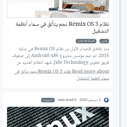
نظام Remix OS 3 نجم يتألق في سماء أنظمة
التشغيل
تقارير
مجلة لغة العصر
منذ إطلاق الإصدار الأول من نظام Remix OS في بداية
2016، ثم ضم مؤسس مشروع Android-x86 إلى صفوف
فريق تطوير Jide Technology، شهد النظام العديد من
التغييرات الكبيرة التي جعلت منه الخيار الأفضل لتشغيل نظام
Read more about نظام Remix OS 3 نجم يتألق في
أندرويد مارشملو 6.0.1 على أجهزة الكمبيوتر واللاب توب.
سماء أنظمة التشغيل.
1 ديسمبر 2016
6 min read
التدوينات