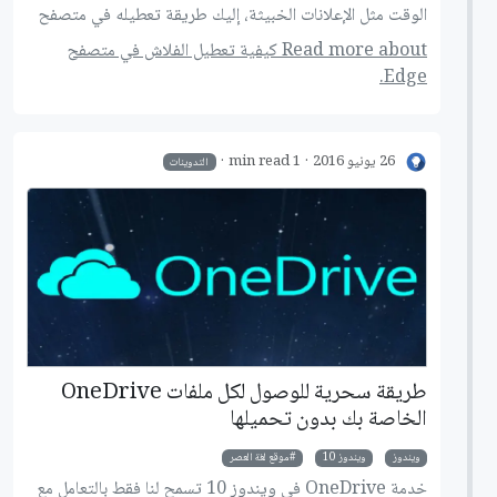
الوقت مثل الإعلانات الخبيثة، إليك طريقة تعطيله في متصفح
Edge على ويندوز 10
Read more about كيفية تعطيل الفلاش في متصفح
Edge.
26 يونيو 2016
1 min read
التدوينات
طريقة سحرية للوصول لكل ملفات OneDrive
الخاصة بك بدون تحميلها
ويندوز
ويندوز 10
موقع لغة العصر
خدمة OneDrive في ويندوز 10 تسمح لنا فقط بالتعامل مع