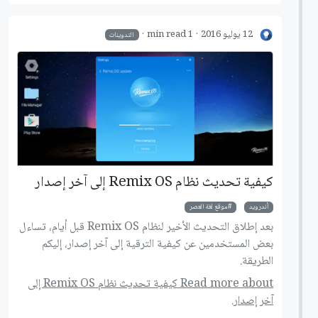
12 يوليو 2016
1 min read
التدوينات
كيفية تحديث نظام Remix OS إلى آخر إصدار
أندرويد
موقع لغة العصر
بعد إطلاق التحديث الأخير لنظام Remix OS قبل أيام، تساءل
بعض المستخدمين عن كيفية الترقية إلى آخر إصدار، إليكم
الطريقة.
Read more about كيفية تحديث نظام Remix OS إلى
آخر إصدار.