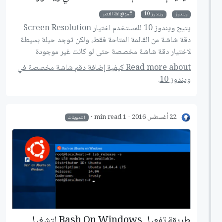
ويندوز
ويندوز 10
موقع لغة العصر
يتيح ويندوز 10 للمستخدم اختيار Screen Resolution
دقة شاشة من القائمة المتاحة فقط، ولكن توجد حيلة بسيطة
لاختيار دقة شاشة مخصصة حتى لو كانت غير موجودة
بالقائمة، اليكم الطريقة.
Read more about كيفية إضافة دقم شاشة مخصصة في
ويندوز 10.
22 أغسطس 2016
1 min read
التدوينات
طريقة تفعيل Bash On Windows لتشغيل