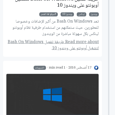
أوبونتو على ويندوز 10
ويندوز
لينكس
ويندوز 10
موقع لغة العصر
تعد Bash On Windows من أكبر الإضافات وخصوصا
للمطورين، حيث ستمكنهم من استخدام طرفية نظام أوبونتو
لينكس بكل سهولة مباشرة من الويندوز.
Read more about طريقة تفعيل Bash On Windows
لتشغيل أوبونتو على ويندوز 10.
17 أغسطس 2016
1 min read
التدوينات