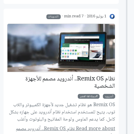
1 يوليو 2016
7 min read
التدوينات
نظام Remix OS.. أندرويد مصمم للأجهزة
الشخصية
أندرويد
مجلة لغة العصر
Remix OS هو نظام تشغيل جديد لأجهزة الكمبيوتر واللاب
توب، يتيح للمستخدم استخدام نظام أندرويد على جهازه بشكل
كامل، كما يدعم الماوس ولوحة المفاتيح والبلوتوث وأغلب
الهاردوير، في السطور القادمة سنتعرف على هذا النظام وأهم
Read more about نظام Remix OS.. أندرويد مصمم
مميزاته وطريقة تثبيته على جهازك، أيضا سنتطرق إلى كيفية