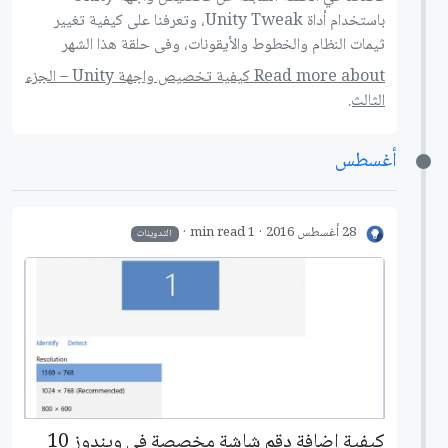
باستخدام أداة Unity Tweak، وتعرفنا على كيفية تغيير
ثيمات النظام والخطوط والأيقونات، وفى حلقة هذا الشهر
نستكمل طريقنا لاحتراف أوبنتو، وسنتعرف على آخر مجموعة
Read more about كيفية تخصيص واجهة Unity – الجزء
حيل لتخصيص واجهة Unity باستخدام بعض الأدوات.
الثالث.
أغسطس
28 أغسطس 2016
1 min read
التدوينات
كيفية إضافة دقم شاشة مخصصة في ويندوز 10