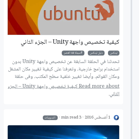
كيفية تخصيص واجهة Unity – الجزء الثاني
لينكس
دليل لينكس
مجلة لغة العصر
تحدثنا في الحلقة السابقة عن تخصيص واجهة Unity بدون
استخدام برامج خارجية، وتعرفنا على كيفية تغيير مكان المشغل
ومكان القوائم، وأيضا تغيير خلفية سطح المكتب، وفى حلقة
هذا الشهر نستكمل طريقنا لاحتراف أوبنتو، وسنتعرف على
Read more about كيفية تخصيص واجهة Unity – الجزء
طريقة تخصيص واجهة Unity باستخدام أداة Unity
الثاني.
Tweak.
1 أغسطس 2016
3 min read
التدوينات