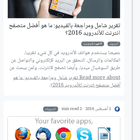
تقرير شامل ومراجعة بالفيديو: ما هو أفضل متصفح
انترنت للأندرويد 2016؟
أندرويد
افهم تكنولوجيا
جميعنا يستخدم هواتف الأندرويد في كل شيء تقريبا،
المكالمات والرسائل، التحقق من البريد الإلكتروني والتواصل عن
طريق السوشيال ميديا، وأيضا تصفح الانترنت، ولمن يبحث عن
متصفح انترنت يعتمد عليه على نظام أندرويد، تابع هذا
Read more about تقرير شامل ومراجعة بالفيديو: ما هو
الموضوع حيث سأعرض لك أفضل متصفحات للأندرويد لعام
أفضل متصفح انترنت للأندرويد 2016؟.
2016، ثم سأخبرك بتقييمي الشخصي لهذه المتصفحات، بعدها
قرر أي متصفح هو الأفضل لك!
1 أغسطس 2016
2 min read
التدوينات