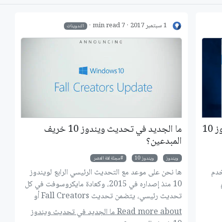
ب
1 سبتمبر 2017
7 min read
التدوينات
10
ما الجديد في تحديث ويندوز 10 خريف
المبدعين؟
ويندوز
ويندوز 10
مجلة لغة العصر
خدم
ها نحن على موعد مع التحديث الرئيسي الرابع لويندوز
10 منذ إصداره في 2015، وكعادة مايكروسوفت في كل
تحديث رئيسي، يتضمن تحديث Fall Creators أو
"خريف المبدعين" العديد من المميزات الجديدة
Read more about ما الجديد في تحديث ويندوز
وتحسينات الاستقرار واﻷداء، إلى جانب بعض الخصائص