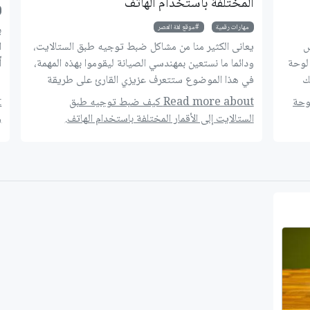
المختلفة باستخدام الهاتف
مهارات رقمية
موقع لغة العصر
مس
يعانى الكثير منا من مشاكل ضبط توجيه طبق الستالايت،
ا
 لوحة
ودائما ما نستعين بمهندسي الصيانة ليقوموا بهذه المهمة،
ك
في هذا الموضوع ستتعرف عزيزي القارئ على طريقة
ع
وي
سحرية لضبط الهوائي الخاص بك بنفسك باستخدام
 لوحة
Read more about كيف ضبط توجيه طبق
هاتفك.
الستالايت إلى الأقمار المختلفة باستخدام الهاتف.
و