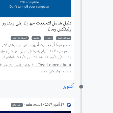
دليل شامل لتحديث جهازك على ويندوز
ولينكس وماك
مهارات رقمية
ويندوز
لينكس
مجلة لغة العصر
نعلم جميعا أن تحديث أجهزتنا هو أمر مرهق، لكن 
الرغم من ذلك فالقيام به بشكل دوري هو شيء مهم 
وذلك لأن الأمور قد اختلفت عن الأوقات الماضية،
فالتحديثات لا تقوم فقط بتصليح المشاكل الموجو
Read more about دليل شامل لتحديث جه
البرامج لكنها تسبب أيضا الثغرات الأمنية التي أصب
ويندوز ولينكس وماك.
خطرا على المستخدم، لذلك نقدم لك عزيزي القارئ د
شاملا لكيفية تحديث النظام على ويندوز ولينكس 
أكتوبر
17 أكتوبر 2017
2 min read
التدوينات