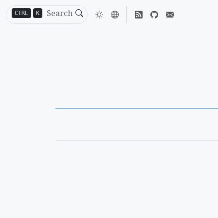
CTRL
K