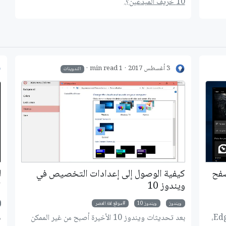
10 خريف المبدعين؟.
التي تم حذفها من الويندوز في هذا التحديث، دعونا
نتعرف على الجديد في تحديث Fall Creators.
3 أغسطس 2017
1 min read
التدوينات
صفح
كيفية الوصول إلى إعدادات التخصيص في
ل
ويندوز 10
ا
ويندوز
ويندوز 10
موقع لغة العصر
تعمل مايكروسوفت جاهدة على تطوير متصفح Edge،
بعد تحديثات ويندوز 10 الأخيرة أصبح من غير الممكن
ه