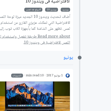
الافتراضية فى ويندوز 10
ويندوز
ويندوز 10
موقع لغة العصر
أضاف تحديث ويندوز 10 الجديد ميزة لوحة الل
الافتراضية التي تمكنك عزيزي القارئ من استخدام
لمس .تظهر على الشاشة كما بأجهزة اللاب توب، إلي
طريقة تفعيلها واستخدامها على الأجهزة التي تحت
Read more about طريقة تفعيل واستخدام
علي شاشة تعمل باللمس
اللمس الافتراضية فى ويندوز 10.
يونيو
1 يونيو 2017
10 min read
التدوينات