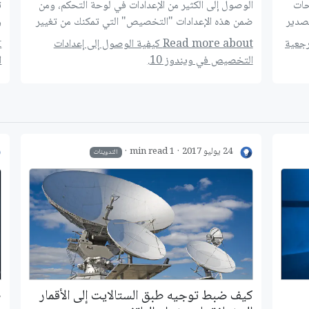
حات
الوصول إلى الكثير من الإعدادات في لوحة التحكم، ومن
ت
صدير
ضمن هذه الإعدادات "التخصيص" التي تمكنك من تغيير
و
ع المصفحات
الخلفيات والسمات، إليك طريقة استخدامها بعد التحديث.
ل
المرجعية
Read more about كيفية الوصول إلى إعدادات
ي
التخصيص في ويندوز 10.
ا
ع
ف
ل
24 يوليو 2017
1 min read
التدوينات
كيف ضبط توجيه طبق الستالايت إلى الأقمار
ط