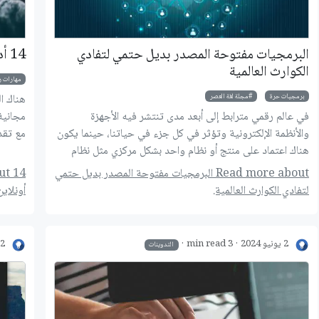
البرمجيات مفتوحة المصدر بديل حتمي لتفادي
14 أداة مجانية ومفيدة لإنجاز المهام أونلاين
الكوارث العالمية
مهارات ر
برمجيات حرة
مجلة لغة العصر
هناك ا
في عالم رقمي مترابط إلى أبعد مدى تنتشر فيه الأجهزة
مجانية
والأنظمة الإلكترونية وتؤثر في كل جزء في حياتنا، حينما يكون
مع تقد
هناك اعتماد على منتج أو نظام واحد بشكل مركزي مثل نظام
حينما 
ويندوز، تبرز مخاوف بشأن حدوث مشاكل على نطاق كبير
أمور ك
Read more about البرمجيات مفتوحة المصدر بديل حتمي
بسبب هذه الاعتمادية، فالطبيعة المركزية لهذه الأنظمة تعني أن
لتفادي الكوارث العالمية.
أونلاين
نقطة فشل واحدة سواء كانت بسبب اختراق أمني أو خطأ
وضغطها
برمجي أو مشكلة في البنية التحتية سيكون لها عواقب ضخمة
تؤثر على ملايين المستخدمين والشركات في جميع أنحاء العالم
وجهدك 
2 يونيو 2024
3 min read
12 ماي
التدوينات
وتسبب خسائر مالية كبيرة.