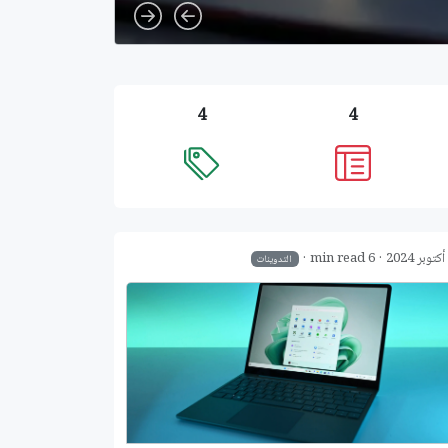
Next
Previous
4
4
6 min read
التدوينات