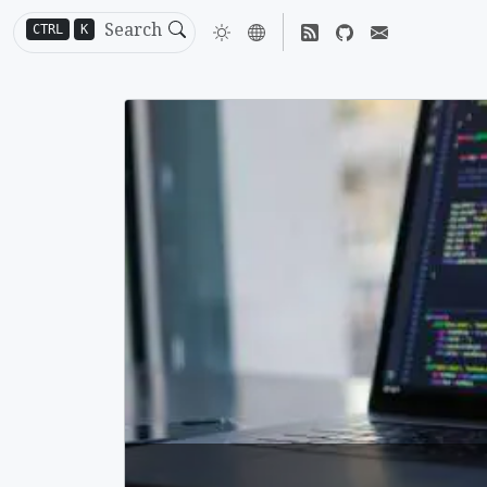
CTRL
K