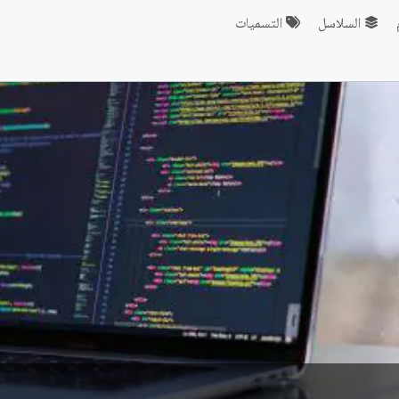
السلاسل
التسميات