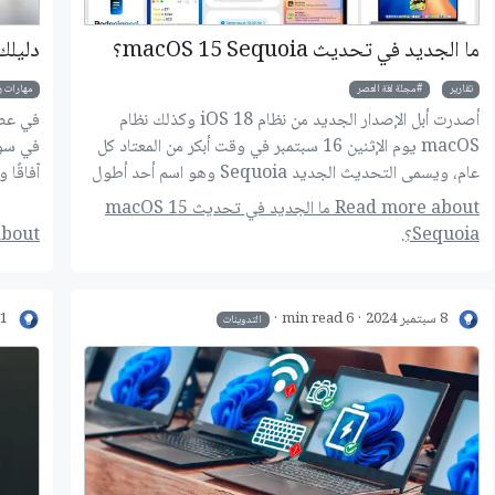
ما الجديد في تحديث macOS 15 Sequoia؟
دليلك
تقارير
مجلة لغة العصر
مهارات ر
أصدرت أبل الإصدار الجديد من نظام iOS 18 وكذلك نظام
في عصر
macOS يوم الإثنين 16 سبتمبر في وقت أبكر من المعتاد كل
في سوق
عام، ويسمى التحديث الجديد Sequoia وهو اسم أحد أطول
آفاقًا
الأشجار في العالم الموجودة في حديقة Redwood الوطنية
الخاصة
Read more about ما الجديد في تحديث macOS 15
في كاليفورنيا، ويأتي بالعديد من الميزات الجديدة ومجموعة
إنشاء 
Sequoia؟.
Read more about
من تعديلات الواجهة وإصلاحات الأخطاء.
الاصطن
الأهدا
رحلتك ل
8 سبتمبر 2024
6 min read
1 سبتمبر 2024
التدوينات
مراعاته
المناس