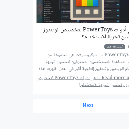
ما هي أدوات PowerToys لتخصيص الويندوز
ن تجربة الاستخدام؟
مجلة لغة العصر
أدوات PowerToys من مايكروسوفت هي مجموعة من
ت المساعدة للمستخدمين المحترفين لتحسين تجربة
م الويندوز وتحقيق إنتاجية أكبر في العمل. ظهرت هذه
المجموعة من الأدوات أول مرة في ويندوز 95 وطورت بشكل
Read more about ما هي أدوات PowerToys لتخصيص
بسيط في ويندوز XP ثم اختفت من الويندوز حتى عادت مرة
وز وتحسين تجربة الاستخدام؟.
أخرى عام 2019 في صورة مجموعة أدوات مفتوحة المصدر
يصل عددها حاليًا أكثر من 20، نستعرض بعضًا منها وكيفية
مها والاستفادة منها في السطور القادمة.
Next