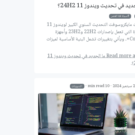
ديد في تحديث ويندوز 11 24H2؟
مجلة لغة العصر
أصدرت مايكروسوفت التحديث السنوي الكبير لويندوز 11
للأجهزة التي تعمل بإصدارات 22H2 و23H2 وأجهزة
Copilot+، ويأتي بتغييرات تشمل البنية الأساسية لميزات
 الاصطناعي وتحسينات الأداء وتوفير الطاقة ودعم صوت
Wi-Fi 7.
Read more about ما الجديد في تحديث ويندوز 11
 العلم
خلاصة استخدام نوشن لمدة سنة في إدارة المهام والمشاريع
بر 2024
10 min read
التدوينات