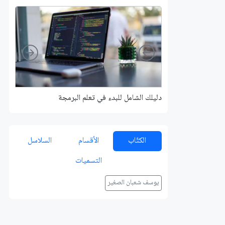
Right
Left
دليلك الشامل للبدء في تعلم البرمجة
الكتّاب
الأقسام
السلاسل
التسميات
يوسف شعبان الصغير