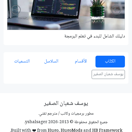
Right
Left
دليلك الشامل للبدء في تعلم البرمجة
شرح م
الكتّاب
الأقسام
السلاسل
التسميات
يوسف شعبان الصغير
يوسف شعبان الصغير
مطور برمجيات وكاتب / مترجم تقني.
جميع الحقوق محفوطة © 2013-2026 yshalsager.
.
Built with ❤️ from
Hugo
,
HugoMods
and
HB Framework