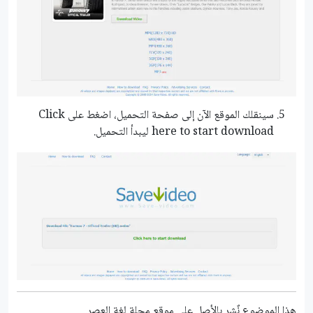
سينقلك الموقع الآن إلى صفحة التحميل، اضغط على Click
here to start download ليبدأ التحميل.
هذا الموضوع نٌشر باﻷصل على موقع مجلة لغة العصر.