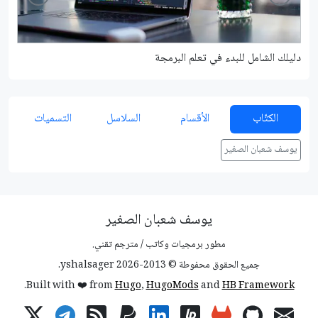
دليلك الشامل للبدء في تعلم البرمجة
شرح م
الكتّاب
الأقسام
السلاسل
التسميات
يوسف شعبان الصغير
يوسف شعبان الصغير
مطور برمجيات وكاتب / مترجم تقني.
جميع الحقوق محفوطة © 2013-2026 yshalsager.
.
Built with ❤️ from
Hugo
,
HugoMods
and
HB Framework