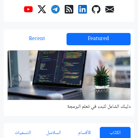
Recent
Featured
Right
Left
دليلك الشامل للبدء في تعلم البرمجة
شرح م
الكتّاب
الأقسام
السلاسل
التسميات