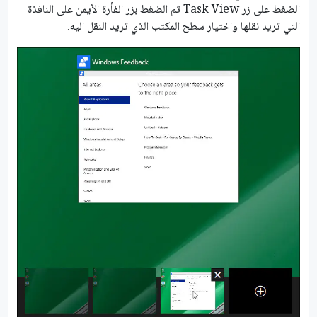
الضغط على زر Task View ثم الضغط بزر الفأرة الأيمن على النافذة
التي تريد نقلها واختيار سطح المكتب الذي تريد النقل اليه.