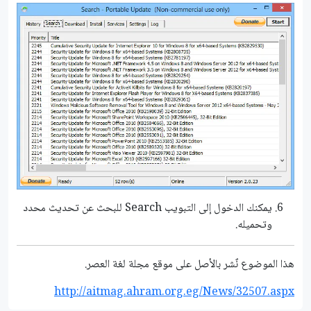
يمكنك الدخول إلى التبويب Search للبحث عن تحديث محدد
وتحميله.
هذا الموضوع نٌشر باﻷصل على موقع مجلة لغة العصر.
http://aitmag.ahram.org.eg/News/32507.aspx