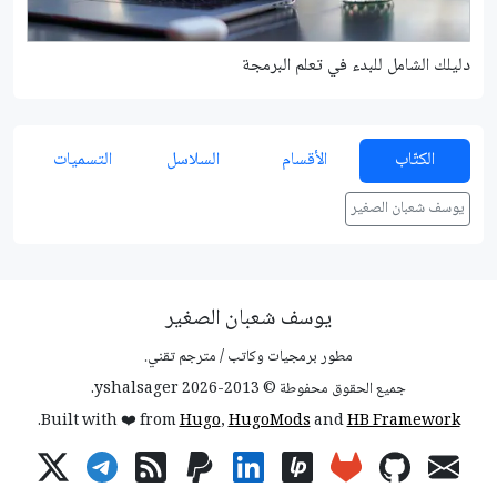
دليلك الشامل للبدء في تعلم البرمجة
شرح م
الكتّاب
الأقسام
السلاسل
التسميات
يوسف شعبان الصغير
يوسف شعبان الصغير
مطور برمجيات وكاتب / مترجم تقني.
جميع الحقوق محفوطة © 2013-2026 yshalsager.
.
Built with ❤️ from
Hugo
,
HugoMods
and
HB Framework