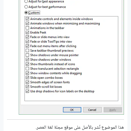
هذا الموضوع نٌشر باﻷصل على موقع مجلة لغة العصر.