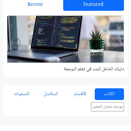
Recent
Featured
Right
Left
دليلك الشامل للبدء في تعلم البرمجة
شرح م
الكتّاب
الأقسام
السلاسل
التسميات
يوسف شعبان الصغير