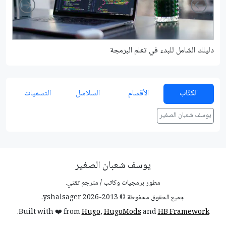
Right
Left
دليلك الشامل للبدء في تعلم البرمجة
شرح م
الكتّاب
الأقسام
السلاسل
التسميات
يوسف شعبان الصغير
يوسف شعبان الصغير
مطور برمجيات وكاتب / مترجم تقني.
جميع الحقوق محفوطة © 2013-2026 yshalsager.
.
Built with ❤️ from
Hugo
,
HugoMods
and
HB Framework