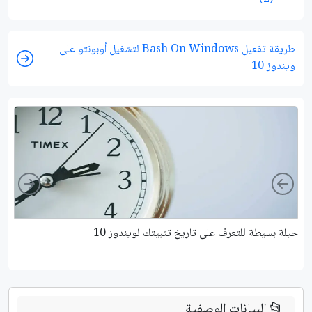
طريقة تفعيل Bash On Windows لتشغيل أوبونتو على
ويندوز 10
ight
Left
حيلة بسيطة للتعرف على تاريخ تثبيتك لويندوز 10
كي
📂
البيانات الوصفية