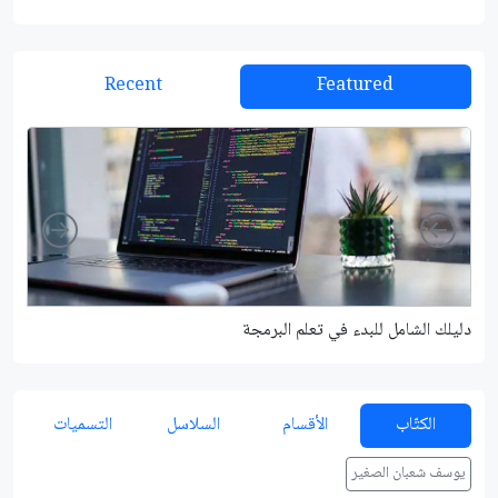
Recent
Featured
Right
Left
دليلك الشامل للبدء في تعلم البرمجة
شرح م
الكتّاب
الأقسام
السلاسل
التسميات
يوسف شعبان الصغير