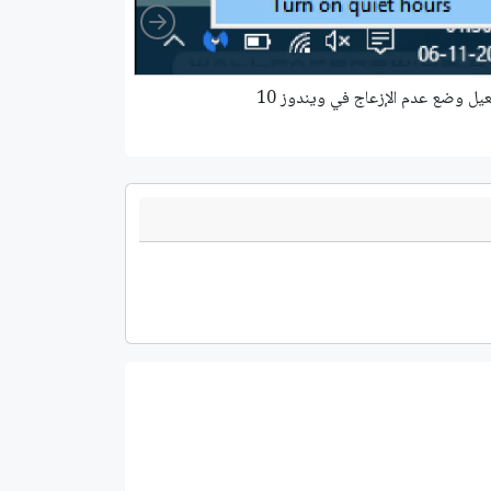
Right
يل وضع عدم الإزعاج في ويندوز 10
كيف تعرف إصدار وبناء ويندوز 10 ا