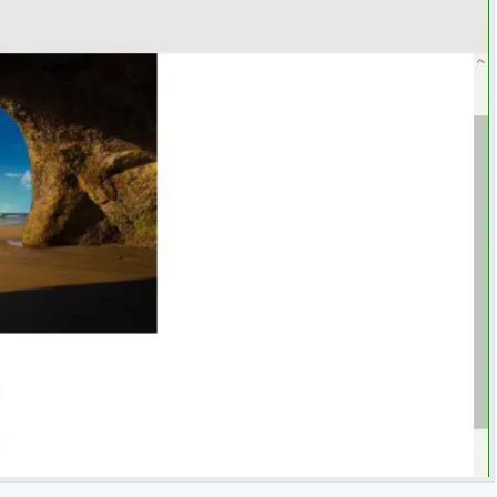
شرح مُفصّل لـ بوت «مُجدوِل العلم» - إنما السيلُ اجتماع النقط
مهارات البحث على اﻹنترنت لطلاب