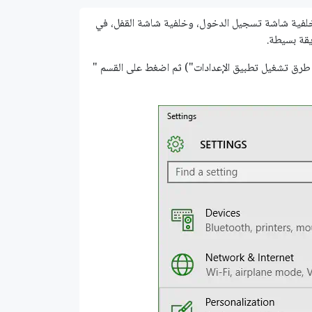
لمكتب، خلفية شاشة تسجيل الدخول، وخلفية شاشة القفل، في
يقة بسيطة.
بيق الإعدادات (يمكنك مراجعة درس " تعلم ويندوز 10 ..كل طرق تشغيل تطبيق الإعدادات") ثم اضغط على القسم "