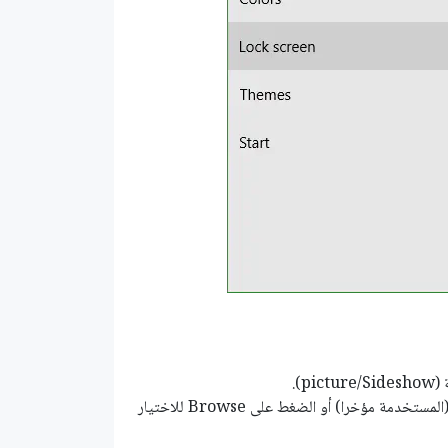
Choose your picture: تستطيع الاختيار من بين الصور المعروضة (المستخدمة مؤخرا) أو الضغط على Browse للاختيار