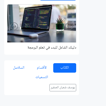
Right
Left
دليلك الشامل للبدء في تعلم البرمجة
الكتّاب
الأقسام
السلاسل
التسميات
يوسف شعبان الصغير