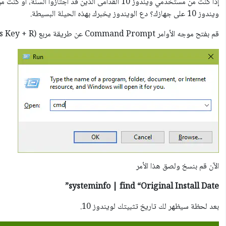
إذا كنت من مستخدمي ويندوز 10 القدامى الذين قد اجتازو
ويندوز 10 على جهازك؟ دع الويندوز يخبرك بهذه الحيلة البسيطة.
قم بفتح موجه الأوامر Command Prompt عن طريقة مربع Run (Windows Key + R) ثم كتابة cmd.
الآن قم بنسخ ولصق هذا الأمر
systeminfo | find “Original Install Date”
بعد لحظة سيظهر لك تاريخ تثبيتك لويندوز 10.