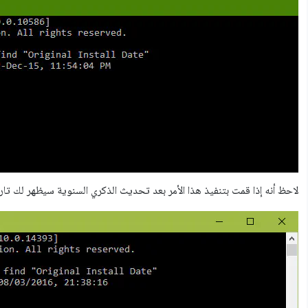
لاحظ أنه إذا قمت بتنفيذ هذا الأمر بعد تحديث الذكري السنوية سيظهر لك تار