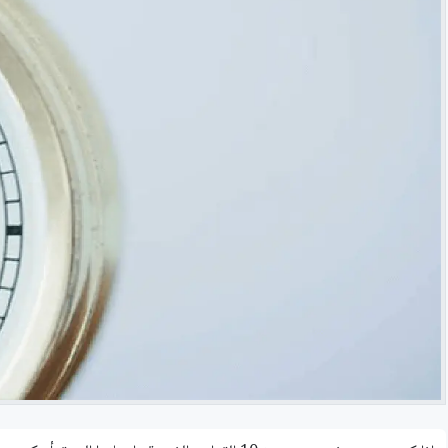
شرح مُفصّل لـ بوت «مُجدوِل العلم» - إنما السيلُ اجتماع النقط
مهارات البحث على اﻹنترنت لطلاب