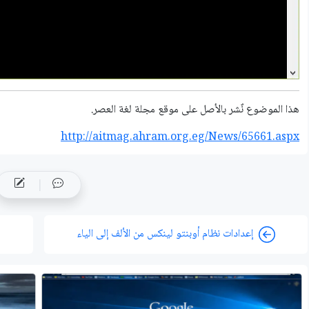
هذا الموضوع نٌشر باﻷصل على موقع مجلة لغة العصر.
http://aitmag.ahram.org.eg/News/65661.aspx
إعدادات نظام أوبنتو لينكس من الألف إلى الياء