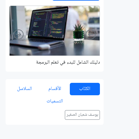
Right
Left
دليلك الشامل للبدء في تعلم البرمجة
الكتّاب
الأقسام
السلاسل
التسميات
يوسف شعبان الصغير