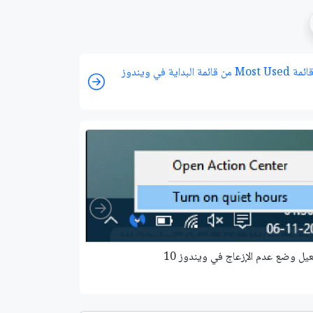
حذف قائمة Most Used من قائمة البداية في ويندوز
Right
يل وضع عدم الإزعاج في ويندوز 10
كيف تعرف إصدار وبناء ويندوز 10 ا