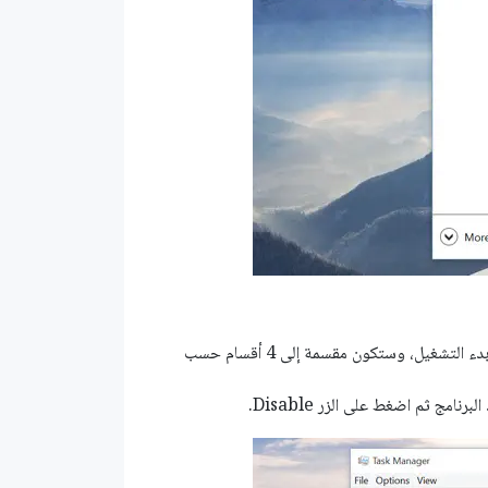
قم بالدخول إلى التبويب Startup ستجد جميع البرامج التي تعمل مع بدء التشغيل، وستكون مقسمة إلى 4 أقسام حسب
مج ثم اضغط على الزر Disable.