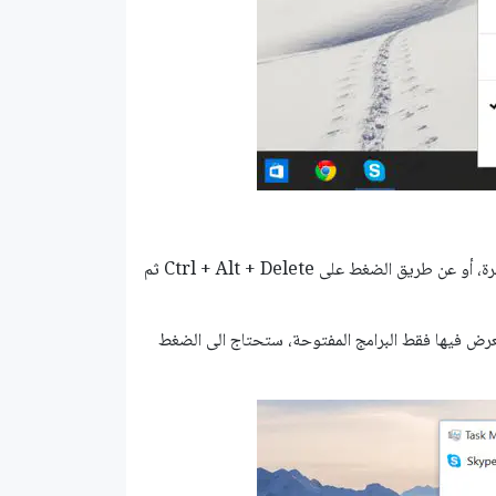
تستطيع أيضا الضغط على Ctrl + Shift + Escape لفتح مدير المهام مباشرة، أو عن طريق الضغط على Ctrl + Alt + Delete ثم
يعرض فيها فقط البرامج المفتوحة، ستحتاج الى الضغط