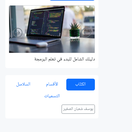
Right
Left
دليلك الشامل للبدء في تعلم البرمجة
الكتّاب
الأقسام
السلاسل
التسميات
يوسف شعبان الصغير