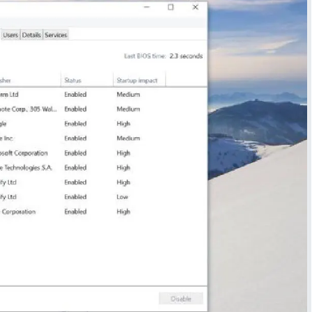
شرح مُفصّل لـ بوت «مُجدوِل العلم» - إنما السيلُ اجتماع النقط
مهارات البحث على اﻹنترنت لطلاب