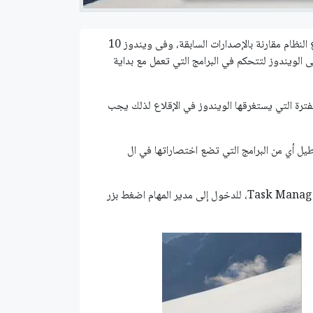
مما لا شك فيه أنه ابتداء من ويندوز 8 قامت مايكروسوفت بزيادة سرعة إقلاع النظام مقارنة بالإصدارات السابقة، وفى ويندوز 10
 الويندوز لتتحكم في البرامج التي تعمل مع بداية
الفترة التي يستغرقها الويندوز في الإقلاع لذلك يجب
ل أي من البرامج التي تضع اختصاراتها في ال
ستجد مدير بدء التشغيل Startup Manager بداخل مدير المهام Task Manager، للدخول إلى مدير المهام اضغط بزر