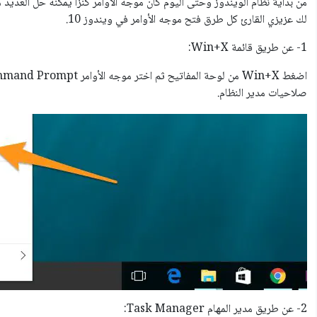
من بداية نظام الويندوز وحتى اليوم كان موجه الأوامر كنزا يمكنه حل العديد م
لك عزيزي القارئ كل طرق فتح موجه الأوامر في ويندوز 10.
1- عن طريق قائمة Win+X:
صلاحيات مدير النظام.
2- عن طريق مدير المهام Task Manager: