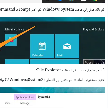
قم بالدخول إلى مجلد Windows System ثم اختر Command Prompt.
6- عن طريق مستعرض الملفات File Explorer:
افتح مستعرض الملفات ثم انتقل إلى المسار C:\Windows\System32 وافتح ملف cmd.exe.