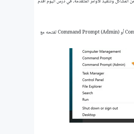
ن المشاكل وتنفيذ الأوامر المتقدمة، في درس اليوم أقدم
اضغط Win+X من لوحة المفاتيح ثم اختر موجه الأوامر Command Prompt أو Command Prompt (Admin) لفتحه مع