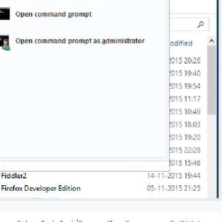
شرح مُفصّل لـ بوت «مُجدوِل العلم» - إنما السيلُ اجتماع النقط
مهارات البحث على اﻹنترنت لطلاب