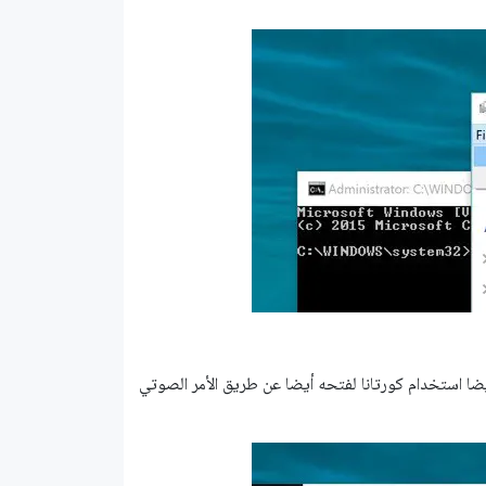
من شريط المهام أو Win + S ثم اكتب cmd، يمكنك أيضا استخدام كورتانا لفتحه أيضا عن طريق الأمر الصوتي