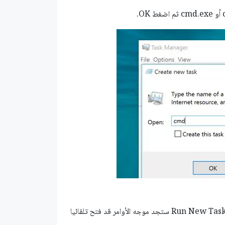
قم بفتح مدير المهام ثم من قائمة File استمر بالضغط على زر CTRL واختر Run New Task ستجد موجه الأوامر قد فتح تلقائيا