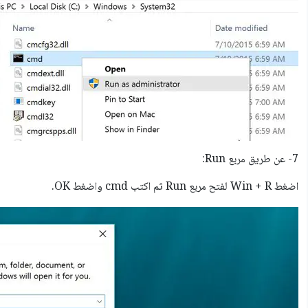
7- عن طريق مربع Run:
اضغط Win + R لفتح مربع Run ثم اكتب cmd واضغط OK.