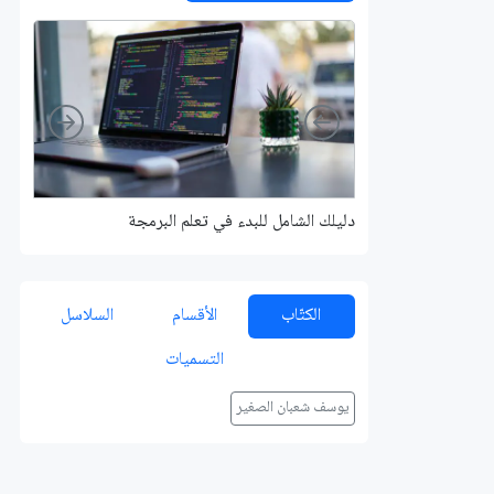
Right
Left
دليلك الشامل للبدء في تعلم البرمجة
الكتّاب
الأقسام
السلاسل
التسميات
يوسف شعبان الصغير