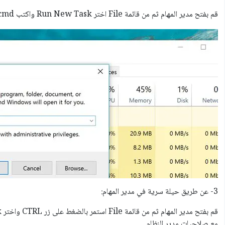
قم بفتح مدير المهام ثم من قائمة File اختر Run New Task واكتب cmd أو cmd.exe ثم اضغط OK.
3- عن طريق حيلة سرية في مدير المهام:
مع صلاحيات مدير النظام.