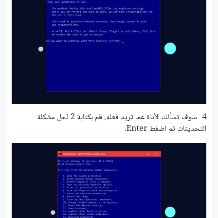
4- سوف تسألك الأداة عما تريد فعله، قم بكتابة 2 لحل مشكلة
التحديثات ثم اضغط Enter.