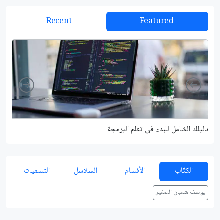
Recent
Featured
Right
Left
دليلك الشامل للبدء في تعلم البرمجة
شرح م
الكتّاب
الأقسام
السلاسل
التسميات
يوسف شعبان الصغير