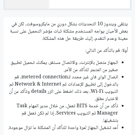
يتلقى ويندوز 10 التحديثات بشكل دوري من مايكروسوفت، لكن في
بعض الأحيان يواجه المستخدم مشكلة ثبات مؤشر التحميل على نسبة
معينة وعدم التقدم، إليك طريقة حل هذه المشكلة.
أولا: قم بالتأكد من التالي:
الجهاز متصل بالإنترنت، والاتصال مستقر، يمكنك تحميل تطبيق
صغير من المتجر للتأكد من الأمر.
اتصال الواى فاى غير محدد كmetered connection، قم
بالدخول إلى تطبيق الإعدادات ثم Network & Internet ثم
التبويب Wi-Fi، بعد ذلك اضغط على الزر details وتأكد من أن
الاختيار مغلق.
تأكد من أن خدمة BITS تعمل، من خلال مدير المهام Task
Manager ثم التبويب Services، إذا لم تكن تعمل قم
بتشغيلها.
أعد تشغيل الجهاز لمرة واحدة للتأكد أن المشكلة ما تزال موجودة.