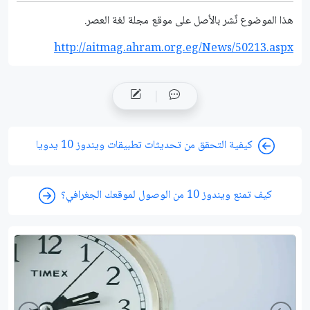
هذا الموضوع نٌشر باﻷصل على موقع مجلة لغة العصر.
http://aitmag.ahram.org.eg/News/50213.aspx
كيفية التحقق من تحديثات تطبيقات ويندوز 10 يدويا
كيف تمنع ويندوز 10 من الوصول لموقعك الجغرافي؟
ight
Left