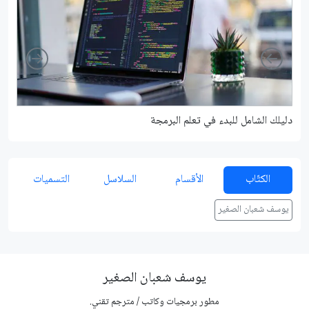
Right
Left
دليلك الشامل للبدء في تعلم البرمجة
شرح م
الكتّاب
الأقسام
السلاسل
التسميات
يوسف شعبان الصغير
يوسف شعبان الصغير
مطور برمجيات وكاتب / مترجم تقني.