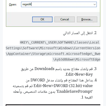
انتقل إلى المسار التالي
HKEY\_CURRENT\_USER\SOFTWARE\Classes\Local
Settings\Software\Microsoft\Windows\CurrentVersion
\AppContainer\Storage\microsoft.microsoftedge\_8we
kyb3d8bbwe\MicrosoftEdge\
قم بإنشاء مفتاح جديد باسم Downloads عن طريق
Edit>New>Key.
بداخل هذا المفتاح قم بإنشاء مدخل DWORD من
Edit>New>DWORD (32.bit) value ثم قم بتسميته
‘EnableSavePrompt’ بدون علامات التنصيص، وأعطه
القيمة 1.