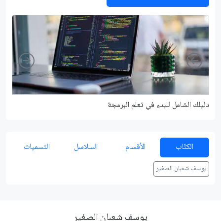
Right
Left
دليلك الشامل للبدء في تعلم البرمجة
شرح م
الكتّاب
الأقسام
السلاسل
التسميات
يوسف شعبان الصغير
يوسف شعبان الصغير