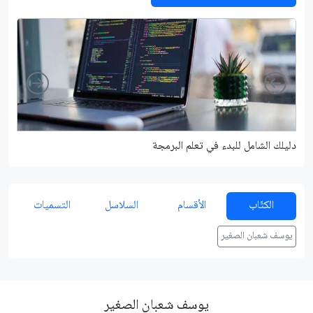
Right
Left
دليلك الشامل للبدء في تعلم البرمجة
شرح م
الكتّاب
الأقسام
السلاسل
التسميات
يوسف شعبان الصغير
يوسف شعبان الصغير