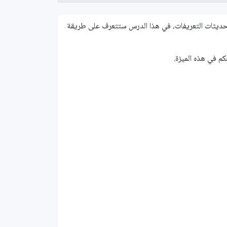
 القارئ أن من جملة التحديثات التي يدعمها ويندوز 10 هي تحديثات التعريفات، في هذا الدرس ستتعرف على طريقة