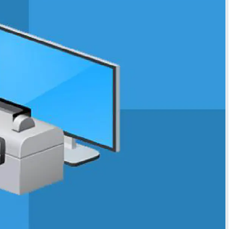
شرح مُفصّل لـ بوت «مُجدوِل العلم» - إنما السيلُ اجتماع النقط
مهارات البحث على اﻹنترنت لطلاب