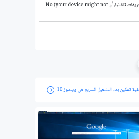
4- اختر Yes, do this automatically لتفعيل ميزة تحميل تحديثات التعريفات تلقائيا، أو No (your device might not
فية تمكين بدء التشغيل السريع في ويندوز 10