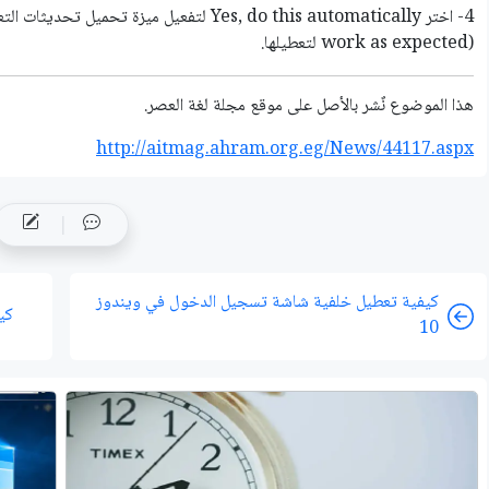
work as expected) لتعطيلها.
هذا الموضوع نٌشر باﻷصل على موقع مجلة لغة العصر.
http://aitmag.ahram.org.eg/News/44117.aspx
كيفية تعطيل خلفية شاشة تسجيل الدخول في ويندوز
كي
10