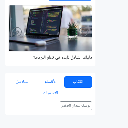
Right
Left
دليلك الشامل للبدء في تعلم البرمجة
الكتّاب
الأقسام
السلاسل
التسميات
يوسف شعبان الصغير