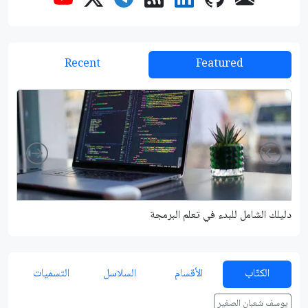
Recent
Featured
Right
Left
دليلك الشامل للبدء في تعلم البرمجة
شرح م
الكتّاب
الأقسام
السلاسل
التسميات
يوسف شعبان الصغير