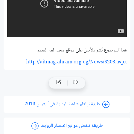
هذا الموضوع نٌشر باﻷصل على موقع مجلة لغة العصر.
http://aitmag.ahram.org.eg/News/6203.aspx
طريقة إلغاء شاشة البداية في أوفيس 2013
طريقة تخطى مواقع اختصار الروابط