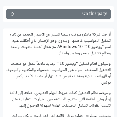
On this page
أزاحت شركة مايكروسوفت رسميا الستار عن الإصدار الجديد من نظام
تشغيل الحواسيب خاصتها، ويندوز، وهو الإصدار الذي أطلقت عليه
اسم “ويندوز 10′′ Windows 10، مع شعار “عائلة منتجات واحدة،
ونظام تشغيل واحد، ومتجر واحد”.
وسيكون نظام تشغيل “ويندوز 10′′ الجديد ملائماً للعمل مع منصات
التشغيل المختلفة، سواء على الحواسيب المحمولة والمكتبية واللوحية،
أو الهواتف الذكية بمختلف قياس شاشاتها، أو منصة الألعاب إكس
بوكس.
وسيضم نظام التشغيل كذلك شريط المهام التقليدي، إضافة إلى قائمة
إبدأ، وهي القائمة التي ستتيح للمستخدمين الخيارات التقليدية مثل
تثبيت أيقونات تشغيل التطبيقات الهامة لسهولة الوصول إليها.
وبجانب الخيارات التقليدية في قائمة إبدأ، فقد قامت مايكروسوفت