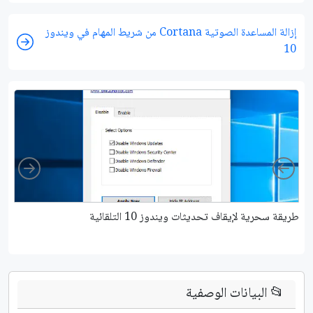
إزالة المساعدة الصوتية Cortana من شريط المهام في ويندوز
10
ight
Left
طريقة سحرية لإيقاف تحديثات ويندوز 10 التلقائية
كي
📂
البيانات الوصفية