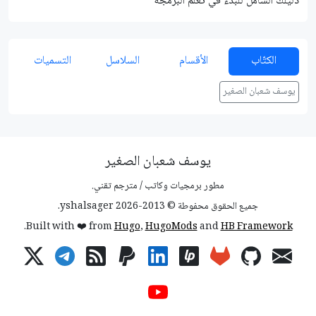
دليلك الشامل للبدء في تعلم البرمجة
شرح م
الكتّاب
الأقسام
السلاسل
التسميات
يوسف شعبان الصغير
يوسف شعبان الصغير
مطور برمجيات وكاتب / مترجم تقني.
جميع الحقوق محفوطة © 2013-2026 yshalsager.
.
Built with ❤️ from
Hugo
,
HugoMods
and
HB Framework