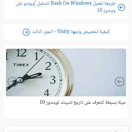
طريقة تفعيل Bash On Windows لتشغيل أوبونتو على
ويندوز 10
كيفية تخصيص واجهة Unity – الجزء الثالث
ight
Left
حيلة بسيطة للتعرف على تاريخ تثبيتك لويندوز 10
كي