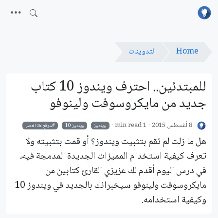
Home
التدوينات
للمبتدئين.. احترف ويندوز 10 كتاب
جديد من مايكروسوفت ولينوفو
8 أغسطس 2015
1 min read
ويندوز
ويندوز 10
موقع لغة العصر
هل ما زلت لم تقم بتثبيت ويندوز؟ أو قمت بتثبيته ولا
تعرف كيفية استخدام المميزات الجديدة المدمجة فيه،
في درس اليوم أقدم لك عزيزي القارئ كتابين من
مايكروسوفت ولينوفو سيخبرانك بالجديد في ويندوز 10
وكيفية استخدامه.