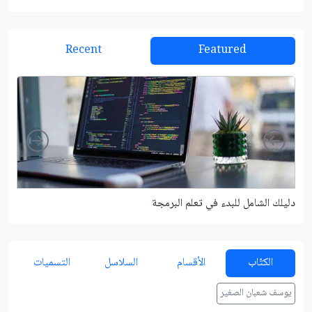
Recent
Featured
Right
Left
دليلك الشامل للبدء في تعلم البرمجة
شرح م
الكتّاب
الأقسام
السلاسل
التسميات
يوسف شعبان الصغير