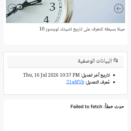
ight
Left
حيلة بسيطة للتعرف على تاريخ تثبيتك لويندوز 10
كي
📂
البيانات الوصفية
تاريخ آخر تعديل:
Thu, 16 Jul 2026 10:37 PM
مُعرف التعديل:
21a8f1b