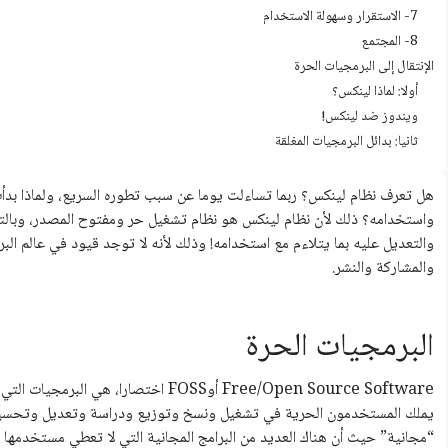
7- الاستقرار وسهولة الاستخدام
8- المجتمع
اﻹنتقال إلى البرمجيات الحرة
أولا: لماذا لينكس؟
ويندوز ضد لينكس!
ثانيا: بدائل البرمجيات المغلقة
هل تعرف نظام لينكس؟ ربما تساءلت يوما عن سبب تطوره السريع، ولماذا بدأت
واستخدامه؟ ذلك لأن نظام لينكس هو نظام تشغيل حر ومفتوح المصدر، وبال
والتعديل عليه بما يتلاءم مع استخدامه! وذلك لأنه لا توجد قيود في عالم ال
والمشاركة والنشر.
البرمجيات الحرة
Free/Open Source Software أوFOSS اختصا
يملك المستخدمون الحرية في تشغيل ونسخ وتوزيع ودراسة وتعديل وتحسين ا
“مجانية” حيث أن هناك العديد من البرامج المجانية التي لا تعطي مستخدمها ح