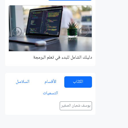
Right
Left
دليلك الشامل للبدء في تعلم البرمجة
الكتّاب
الأقسام
السلاسل
التسميات
يوسف شعبان الصغير