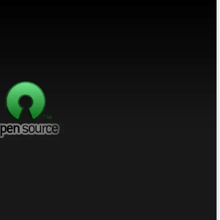
شرح مُفصّل لـ بوت «مُجدوِل العلم» - إنما السيلُ اجتماع النقط
مهارات البحث على اﻹنترنت لطلاب