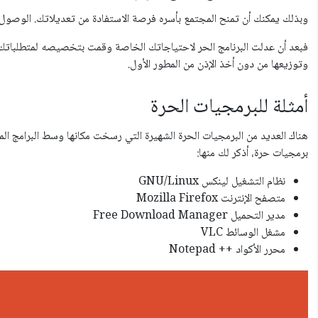
وبذلك يمكنك أن تمنح المجتمع بأسره فرصة الاستفادة من تعديلاتك. الوصول إ
فبعد أن عدلت البرنامج الحر لاحتياجاتك الخاصة وقمت بتخصيصه لمتطلباتك،
وتوزيعها من دون أخذ الإذن من المطور الأول.
أمثلة للبرمجيات الحرة
هناك العديد من البرمجيات الحرة الشهيرة التي رسخت مكانها وسط البرامج ال
برمجيات حرة، أذكر لك منها:
نظام التشغيل لينكس GNU/Linux
متصفح الإنترنت Mozilla Firefox
مدير التحميل Free‬‬ ‫‪Download‬‬ ‫‪Manager‬‬
مشغل الوسائط VLC
محرر الأكواد ‫‪Notepad‬‬ ‫‪++‬‬