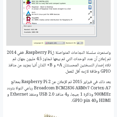
واستمرت سلسلة النجاحات المتواصلة لRaspberry Pi، ففي 2014
تم إعلان أن عدد الوحدات التي تم بيعها تجاوز 4.5 مليون جهاز، ثم
تلاه إصدار النسختين المحسنتان A+ و B+ اللذان أتيا بمزيد من منافذ
GPIO وطاقة لازمه أقل للعمل.
بعد ذلك في فبراير 2015 تم الإعلان عن Raspberry Pi 2 بمعالج
Broadcom BCM2836 ARMv7 Cortex-A7 رباعي النواة بتردد
900MHz وذاكرة 1 جيجا، و4 منافذ USB 2.0 ومنفذ Ethernet و
HDMI و40 GPIO pin.