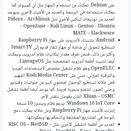
على Debian، تمكنك من استخدام الجهاز مثل أي كمبيوتر كما
يمكنك استخدامه في البرمجة والعديد من الأشياء الأخري. ويوجد
العديد من توزيعات لينكس الأخري مثل Pidora – Archlinux
– OpenSuse – Kali Linux – Gentoo - Ubuntu
MATE – Slackware
Android: بتثبيتك لأندرويد على جهاز Raspberry Pi
تستطيع تحويل أي شاشة أو جهاز تلفاز قديم إلى Smart TV
وأكثر من ذلك، فنحن نعرف مقدار إمكانيات نظام أندرويد. ويمكنك
أيضا تثبيت أنظمة أندرويد المخصصة مثل LineageOS.
OpenELEC وهو نظام تشغيل مخصص لاستخدامات الميديا
والترفية المنزلي، مبني على Kodi Media Center الشهير،
فمن خلاله تستطيع الوصول لمحتوي كبير من صوتيات وفيديو
وحتي الصور، لتتمتع بتجربة فريدة. كما يوجد أيضا أنظمة تشغيل
Xbian – OSMC اللذان يقومان بنفس الأمر.
Windows 10 IoT Core: يدعم نظام ويندوز 10 نسخة
إنترنت الأشياء جهاز Raspberry Pi ومن خلاله يمكنك دمج
اللوحة في المشاريع المختلفة والتحكم بها وبمكوناتها.
العديد من أنظمة التشغيل الأخري: مثل RISC OS – NetBSD –