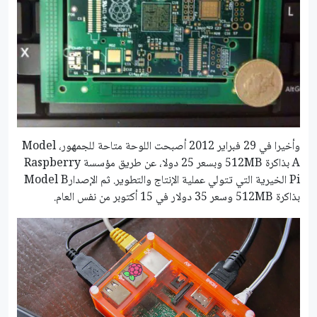
وأخيرا في 29 فبراير 2012 أصبحت اللوحة متاحة للجمهور، Model
A بذاكرة 512MB وبسعر 25 دولا، عن طريق مؤسسة Raspberry
Pi الخيرية التي تتولي عملية الإنتاج والتطوير. ثم الإصدارModel B
بذاكرة 512MB وسعر 35 دولار في 15 أكتوبر من نفس العام.