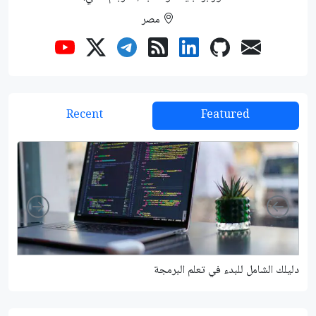
مصر
Recent
Featured
Right
Left
دليلك الشامل للبدء في تعلم البرمجة
شرح م