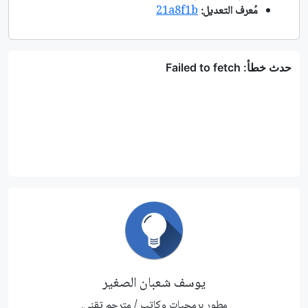
مُعرف التعديل:
21a8f1b
يوسف شعبان الصغير
مطور برمجيات وكاتب / مترجم تقني.