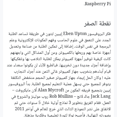
Raspberry Pi.
نقطة الصفر
فكر البروفيسور Eben Upton إيبين ابتون في طريقة تساعد الطلبة
الجدد على التعمق في علوم الحاسب وفهم المكونات الإلكترونية وعلم
البرمجة في نفس الوقت، إضافة إلى تمكين الطلبة من صناعة وتعديل
أجهزة خاصة بهم وربطها بالكمبيوتر. ومن أول المشاكل التي واجهتهم
كانت كيفية توفير أجهزة كمبيوتر يمكن للطلبة التلاعب بها وتفكيكها
وإضافة أجزاء جديدة دون تخريبها، فبالطبع الآباء لن يكونوا سعداء عند
قيام أبناءهم بتخريب جهاز كمبيوتر غالي الثمن عند أجراء التجارب
عليه ! وكان الحل إيجاد جهاز كمبيوتر صغير الحجم منخفض التكلفة
يتوفر للجميع حتي يسهل عملية التعليم لجميع الطلبة. بدأ البروفيسور
إيبين بتجميع فريقه المكون من Alan Mycroft ألان مايكروفت –
Jack Lang جاك لانج – Rob Mullins روب مولينز والشروع في
العمل، فقام الفريق بتطوير 3 نماذج أولية خلال 5 سنوات حتي تم
الاتفاق على نشر النموذج الثالث الذي خرج للعالم في أواخر 2011
بصورته النهائية، فأصبح نواة لثورة تعليمية وفكرية مذهلة.