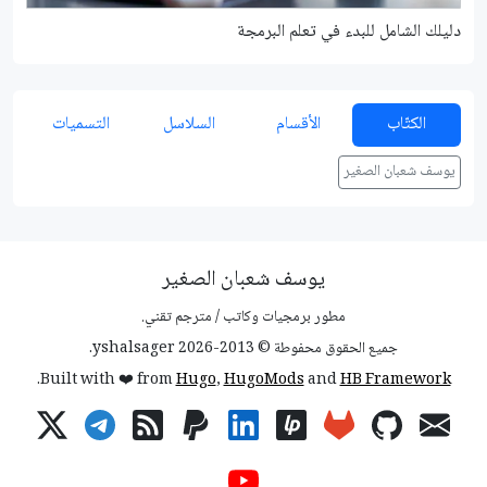
دليلك الشامل للبدء في تعلم البرمجة
شرح م
الكتّاب
الأقسام
السلاسل
التسميات
يوسف شعبان الصغير
يوسف شعبان الصغير
مطور برمجيات وكاتب / مترجم تقني.
جميع الحقوق محفوطة © 2013-2026 yshalsager.
.
Built with ❤️ from
Hugo
,
HugoMods
and
HB Framework