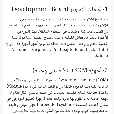
1- لوحات التطوير Development Board
هو النوع الأكثر شهرة، بسبب شغف العديد من هواة ومحترفي
الإلكترونيات به وانتشاره في كل أنحاء العالم، فهو يستخدم في العديد
من المشروعات كما أوضحت في السطور السابقة، فهذا النوع من
الأجهزة يتميز بانخفاض تكلفته وأغلبه مفتوح المصدر مما يوفر بيئة
خصبة للتطوير وعمل المشروعات المتقدمة. ومن أشهر أجهزة هذا النوع:
Arduino - Raspberry Pi - BeagleBone Black - Intel
Galileo
2- أجهزة SOM (النظام على وحدة)
System-on-module (SOM) أو أجهزة “النظام على وحدة” هي
لوحات إلكترونيه تدمج وظيفة من وظائف الناظم في وحدة Module
واحدة، بطريقة تشابه تقسيم العلميات في جسم الإنسان، فكل نظام له
مهمة خاصة به لا يقوم بها غيره. وتعد هذه الأجهزة تطبيق نموذجي في
مجال الأنظمة المدمجة Embedded systems، فهي تؤدي وظيفة
خاصة بسبب كونها وحدة متكاملة من المكونات مدمجة معا بمستوي