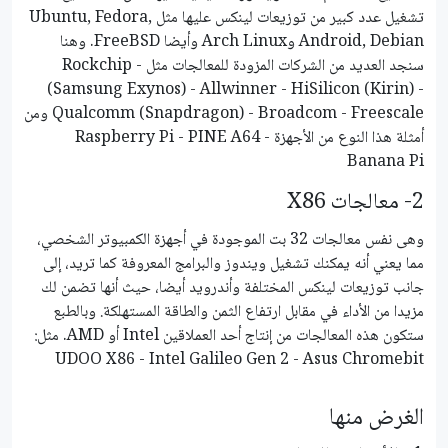
تشغيل عدد كبير من توزيعات لينكس عليها مثل Ubuntu, Fedora,
Android, Debian وArch Linux وأيضا FreeBSD. وهنا
سنجد العديد من الشركات المزودة للمعالجات مثل Rockchip -
(Samsung Exynos) - Allwinner - HiSilicon (Kirin) -
Qualcomm (Snapdragon) - Broadcom - Freescale ومن
أمثلة هذا النوع من الأجهزة Raspberry Pi - PINE A64 -
Banana Pi
2- معالجات X86
وهى نفس معالجات 32 بت الموجودة في أجهزة الكمبيوتر الشخصي،
مما يعني أنه يمكنك تشغيل ويندوز والبرامج المعروفة كما تريد، إلى
جانب توزيعات لينكس المختلفة وأندرويد أيضا، حيث أنها تضمن لك
مزيدا من الأداء في مقابل ارتفاع الثمن والطاقة المستهلكة. وبالطبع
ستكون هذه المعالجات من إنتاج أحد العملاقين Intel أو AMD. مثل:
UDOO X86 - Intel Galileo Gen 2 - Asus Chromebit
الغرض منها