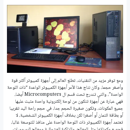
ومع توفر مزيد من التقنيات، تطلع العالم إلى أجهزة كمبيوتر أكثر قوة
وأصغر حجما، وكان نتاج هذا الأمر أجهزة الكمبيوتر الواعدة “ذات اللوحة
الواحدة”، والتي تندرج تحت قسم ال Microcomputers أيضا،
فهي عبارة عن أجهزة تتكون من لوحة إلكترونية واحدة مثبت عليها
جميع المكونات، وتكون صغيرة الحجم جدا، في حجم راحة اليد تقريبا
أو بطاقة ائتمان أو أصغر! لكن بخلاف أجهزة الكمبيوتر الشخصية، لا
تعتمد أجهزة الكمبيوتر ذات اللوحة الواحدة على منافذ للتوسعة غالبا،
فجميع مكوناتها مثل المعالج، والذاكرة العشوائية ومعالج الرسوميات،