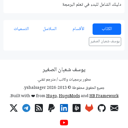
دليلك الشامل للبدء في تعلم البرمجة
شرح م
الكتّاب
الأقسام
السلاسل
التسميات
يوسف شعبان الصغير
يوسف شعبان الصغير
مطور برمجيات وكاتب / مترجم تقني.
جميع الحقوق محفوطة © 2013-2026 yshalsager.
.
Built with ❤️ from
Hugo
,
HugoMods
and
HB Framework