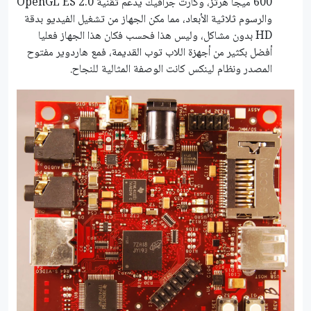
600 ميجا هرتز، وكارت جرافيك يدعم تقنية OpenGL ES 2.0
والرسوم ثلاثية الأبعاد، مما مكن الجهاز من تشغيل الفيديو بدقة
HD بدون مشاكل، وليس هذا فحسب فكان هذا الجهاز فعليا
أفضل بكثير من أجهزة اللاب توب القديمة، فمع هاردوير مفتوح
المصدر ونظام لينكس كانت الوصفة المثالية للنجاح.