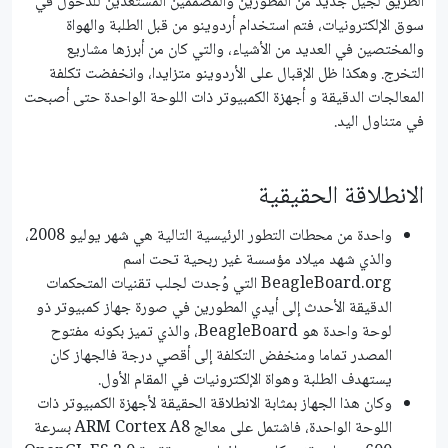
الطريق لجيل جديد من المطورين والمصممين المستعدين للدخول في
سوق الإلكترونيات، فتم استخدام أردوينو من قبل الطلبة والهواة
والمختصين في العديد من الأشياء، والتي كان من أبرزها مشاريع
التخرج. وهكذا ظل الإقبال على الأردوينو متزايدا، وانخفضت تكلفة
المعالجات الدقيقة و أجهزة الكمبيوتر ذات اللوحة الواحدة حتى أصبحت
في متناول اليد.
الانطلاقة الحقيقية
واحدة من محطات التطور الرئيسية التالية هي شهر يوليو 2008،
والذي شهد ميلاد مؤسسة غير ربحية تحت اسم
BeagleBoard.org التي وُجدت لجلب تقنيات المتحكمات
الدقيقة الأحدث إلى أيدي المطورين في صورة جهاز كمبيوتر ذو
لوحة واحدة هو BeagleBoard، والذي تميز بكونه مفتوح
المصدر تماما ومنخفض التكلفة إلى أقصي درجة فالجهاز كان
يستهدف الطلبة وهواة الإلكترونيات في المقام الأول.
وكان هذا الجهاز بمثابة الانطلاقة الحقيقة لأجهزة الكمبيوتر ذات
اللوحة الواحدة، فاشتمل على معالج ARM Cortex A8 بسرعة