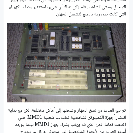
المكونات مثبته على لوحة إلكترونيه واحدة، بما في ذلك الذاكرة، جهاز
الإدخال وحتي الشاشة، فلم يكن هناك أي شيء باستثناء وصلة الكهرباء
التي كانت ضرورية بالطبع لتشغيل الجهاز.
تم بيع العديد من نسخ الجهاز وشحنها إلى أماكن مختلفة، لكن مع بداية
انتشار أجهزة الكمبيوتر الشخصية تضاءلت شعبية MMD1 حتي
اختفت تماما، فمن الذي قد يرغب بشراء جهاز MMD1 بينما يوجد
أمامه العديد من الأجهزة الشخصية التي ستوفر له كل ما يحتاج.