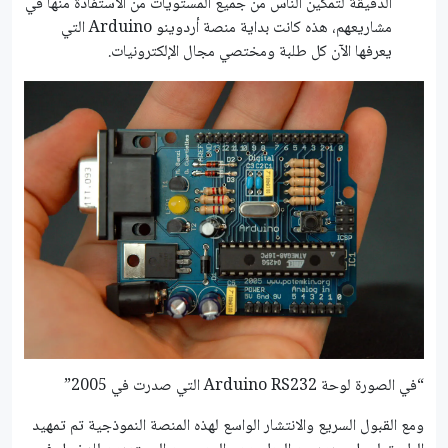
الدقيقة لتمكين الناس من جميع المستويات من الاستفادة منها في
مشاريعهم، هذه كانت بداية منصة أردوينو Arduino التي
يعرفها الآن كل طلبة ومختصي مجال الإلكترونيات.
“في الصورة لوحة Arduino RS232 التي صدرت في 2005”
ومع القبول السريع والانتشار الواسع لهذه المنصة النموذجية تم تمهيد