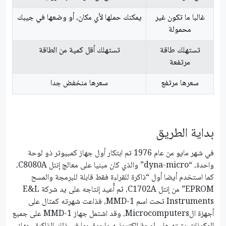
غالبا ما تكون غير
يمكنك حملها لأي مكان، أو وضعها في جيبك
محمولة
تستهلك طاقة
تستهلك أقل كمية من الطاقة
مرتفعة
سعرها مرتفع
سعرها منخفض جدا
بداية الطريق
في شهر مايو من عام 1976 تم ابتكار أول جهاز كمبيوتر ذو لوحة
واحدة، “dyna-micro” والذي كان مبنيا على معالج إنتل C8080A،
كما استخدم أيضا أول “ذاكرة للقراءة فقط قابلة للبرمجة والمسح
EPROM” من إنتل C1702A، ثم أُعيد إنتاجه على يد شركة E&L
Instruments تحت اسم MMD-1، فذاعت شهرته كمثال على
أجهزة الMicrocomputers، وقد اشتمل جهاز MMD-1 على جميع