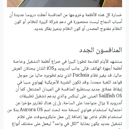
خسارة كل هذه الأنظمة وخروجها من المنافسة أعطت دروسا عديدة أن
أسباب النجاح ليست محصورة في دعم شركة كبيرة للنظام، أو كون
النظام مفتوح المصدر، أو كون النظام يتميز بفكر جديد.
المنافسون الجدد
ستشهد الأيام القادمة تطورا كبيرا في صراع أنظمة التشغيل وخاصة
أنظمة أجهزة الهاتف. فإلى جانب أندرويد وiOS اللذان يحتلان العرش
حاليا، قد يغير نظام Fuchsia الذي يتم تطويره حاليا من جوجل
قواعد اللعبة مجددا. وقد تكون الضربة الأمريكية لهواوي سببا في
إيقاظ عملاق جديد يستطيع المنافسة في الميدان المشتعل. كما أن
Sailfish OS المبنى على لينكس والذي يدعم تشغيل تطبيقات
أندرويد لا يزال متواجدا على الساحة، بل إن هناك تقارير مؤخرا عن
احتمالية استخدام هواوي لنسخة منه تحت اسم Aurora OS بدلا من
استخدام نظام خاص بها. إضافة إلى عمل مايكروسوفت على نظام
تشغيل جديد يكون بمثابة “الكل في واحد” ليعمل على مختلف أنواع