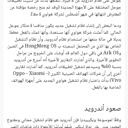
جوجل على نظام أندرويد من الأخيرة، لتمنعها بذلك من تثبيت تطبيقات
جوجل المختلفة على الأجهزة الجديدة (وقد تم منح رخصة مؤقتة من
المفترض انتهائها في شهر أغسطس لشركة هواوي لاحقا).
ودعا البعض إلى إنشاء نظام تشغيل جديد يكون منافسا لاحتكار جوجل
الحالي. كما أعلنت شركة هواوي أنها مستعدة، وأنها تملك بالفعل خططا
بديلا في حالة منعها من استخدام نظام أندرويد، وأن نظام التشغيل
الخاص بها الذي من المحتمل تسميته ب HongMeng OS في الصين
وArk OS في باقي دول العالم قد أوشك على الخروج من مراحل
التطوير الأخيرة، والذي أشارت التقارير الأخيرة أنه أسرع من أندرويد
بنسبة 60% وسيدعم تشغيل تطبيقات أندرويد. كما أشارت تقارير
أخري إلى أن شركات الهواتف الصينية الكبرى (Oppo – Xiaomi –
Vivo) بدأت باختبار نظام تشغيل هواوي الجديد على أجهزة الهواتف
الخاصة بها بالفعل.
صعود أندرويد
وفقًا لموسوعة ويكيبيديا فإن أندرويد هو نظام تشغيل مجاني ومفتوح
المصدر مبني على نواة لينكس صُمّم أساسًا للأجهزة ذات شاشات اللمس