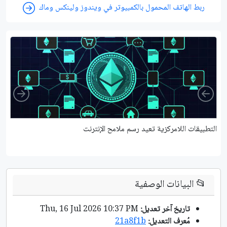
ربط الهاتف المحمول بالكمبيوتر في ويندوز ولينكس وماك
ight
Left
التطبيقات اللامركزية تعيد رسم ملامح الإنترنت
ال
📂
البيانات الوصفية
تاريخ آخر تعديل:
Thu, 16 Jul 2026 10:37 PM
مُعرف التعديل:
21a8f1b