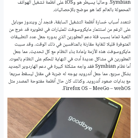
Symbian. وحاليا يسيطر هو وiOS على أنظمة تشغيل الهواتف
المحمولة بالعالم كما هو موضح بالإحصائيات.
تتعدد أسباب خسارة أنظمة التشغيل السابقة، فنجد أن ويندوز موبايل
على الرغم من استثمار مايكروسوفت للمليارات في تطويره قد خرج من
اللعبة تماما بسبب قلة دعم المطورين الذي بدوره جعل عدد التطبيقات
المتوفرة قليلا للغاية مقارنة بالمنافسين في ذلك الوقت، وقد سببت
مايكروسوفت هذه الأزمة بإعادة بناء النظام مع كل تحديث، مما جعل
المطورين في مشاكل عديدة أدت في النهاية للحكم على النظام بالموت.
أما نظام Symbian فقد واجه مشكلة كبيرة في دعم الهاردوير الجديد
بشكل سريع، مما جعل أندرويد يوجه له ضربة في مقتل ليسقط سريعا
مع بدايات صعود أندرويد. وكذلك كان حال أنظمة مفتوحة المصدر مثل
Firefox OS – MeeGo – webOS.