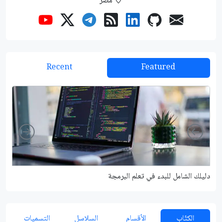
مصر
Recent
Featured
Right
Left
دليلك الشامل للبدء في تعلم البرمجة
شرح م
الكتّاب
الأقسام
السلاسل
التسميات