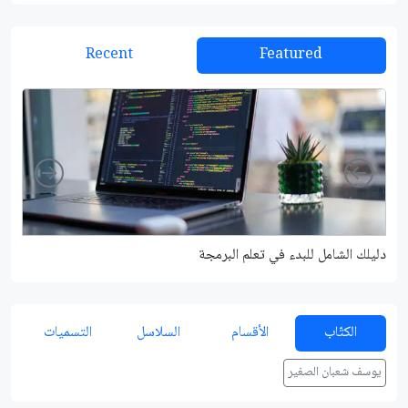
Recent
Featured
Right
Left
دليلك الشامل للبدء في تعلم البرمجة
شرح م
الكتّاب
الأقسام
السلاسل
التسميات
يوسف شعبان الصغير