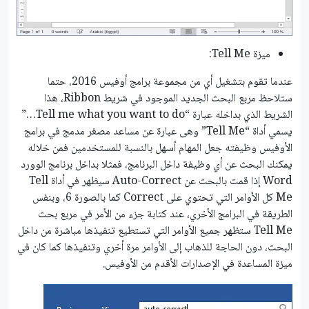
ميزة Tell Me:
عندما تقوم بتشغيل أي من مجموعة برامج أوفيس 2016، حتما
ستلاحظ مربع البحث الجديد الموجود في شريط Ribbon، هذا
الشريط الذي بداخله عبارة “Tell me what you want to do…”
يسمي أداة “Tell Me” وهى عبارة عن مساعد مصغر مدمج في برامج
الأوفيس وظيفته جعل المهام أسهل بالنسبة للمستخدمين فمن خلاله
يمكنك البحث عن أي وظيفة داخل البرنامج، فمثلا بداخل برنامج الوورد
Word إذا قمت بالبحث عن Auto-Correct سيظهر في أداة Tell
Me كل اﻷوامر التي تحتوي على Correct كما بالصورة 6، وبنفس
الطريقة في البرامج اﻷخري، عند كتابة جزء من اﻷمر في مربع بحث
Tell Me ستظهر جميع اﻷوامر التي تستطيع تنفيذها مباشرة من داخل
البحث، دون الحاجة للذهاب إلى الأوامر مرة أخري وتنفيذها كما كان في
ميزة المساعدة في اﻹصدارات الأقدم من الأوفيس.