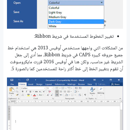
تغيير الخطوط المستخدمة في شريط Ribbon:
من المشكلات التي واجهها مستخدمي أوفيس 2013 هي استخدام خط
جميع حروفه كبيره CAPS في شريط Ribbon، مما أدي إلى جعل
الشريط غير مناسب، ولكن هنا في أوفيس 2016 قررت مايكروسوفت
أن تقوم بتغيير الخط إلى خط أكثر راحة للمستخدمين كما بالصورة 5.