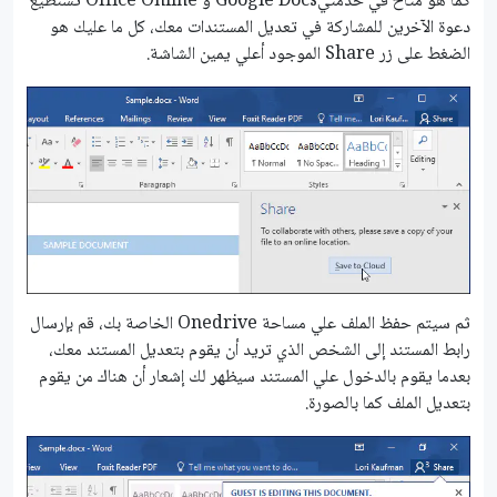
كما هو متاح في خدمتيGoogle Docs و Office Online تستطيع
دعوة اﻵخرين للمشاركة في تعديل المستندات معك، كل ما عليك هو
الضغط على زر Share الموجود أعلي يمين الشاشة.
ثم سيتم حفظ الملف علي مساحة Onedrive الخاصة بك، قم بإرسال
رابط المستند إلى الشخص الذي تريد أن يقوم بتعديل المستند معك،
بعدما يقوم بالدخول علي المستند سيظهر لك إشعار أن هناك من يقوم
بتعديل الملف كما بالصورة.