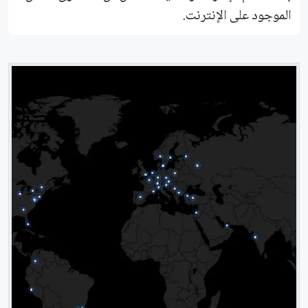
الموجود على اﻹنترنت.