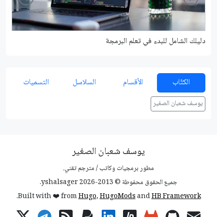
دليلك الشامل للبدء في تعلم البرمجة
شرح م
الكتّاب
الأقسام
السلاسل
التسميات
يوسف شعبان الصغير
يوسف شعبان الصغير
مطور برمجيات وكاتب / مترجم تقني.
جميع الحقوق محفوطة © 2013-2026 yshalsager.
.
Built with ❤️ from
Hugo
,
HugoMods
and
HB Framework