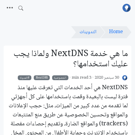
Home
التدوينات
ما هي خدمة NextDNS ولماذا يجب
عليك استخدامها؟
30 سبتمبر 2020
3 min read
الخصوصية
NextDNS
المدونة
NextDNS هي أحد الخدمات التي تعرفت عليها منذ
فترة ليست بالبعيدة وقمت باستخدامها على كل أجهزتي
لما تقدمه من عدد كبير من الميزات، مثل: حجب اﻹعلانات
والمواقع وتحسين الخصوصية عن طريق منع المتتبعات
(trackers) والمواقع الضارة، وتقديم إحصاءات مفصلة
باستخدام اﻹنترنت وحماية اﻷطفال من المحتوى المخل