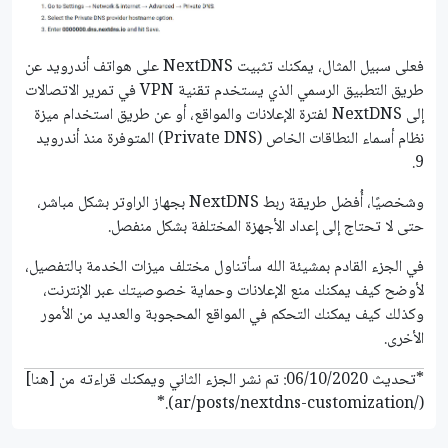
فعلى سبيل المثال، يمكنك تثبيت NextDNS على هواتف أندرويد عن
طريق التطبيق الرسمي الذي يستخدم تقنية VPN في تمرير الاتصالات
إلى NextDNS لفترة الإعلانات والمواقع، أو عن طريق استخدام ميزة
نظام أسماء النطاقات الخاص (Private DNS) المتوفرة منذ أندرويد
9.
وشخصيًا، أُفضل طريقة ربط NextDNS بجهاز الراوتر بشكل مباشر،
حتى لا تحتاج إلى إعداد الأجهزة المختلفة بشكل منفصل.
في الجزء القادم بمشيئة الله سأتناول مختلف ميزات الخدمة بالتفصيل،
لأوضح كيف يمكنك منع الإعلانات وحماية خصوصيتك عبر الإنترنت،
وكذلك كيف يمكنك التحكم في المواقع المحجوبة والعديد من الأمور
الأخرى.
*تحديث 06/10/2020: تم نشر الجزء الثاني ويمكنك قراءته من [هنا]
(/ar/posts/nextdns-customization).*