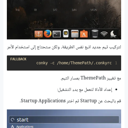
لتركيب ثيم جديد اتبع نفس الطريقة، ولكن ستحتاج إلى استخدام الأمر
conky -c /home/ThemePath/.conkyrc

1
مع تغيير ThemePath بمسار الثيم.
إعداد الأداة لتعمل مع بدء التشغيل:
قم بالبحث عن Startup ثم اختر Startup Applications.