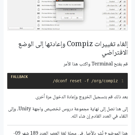
إلغاء تغييرات Compiz وإعادتها إلى الوضع
الافتراضي
قم بفتح Terminal واكتب هذا الأمر
dconf reset -f /org/compiz/

1
بعد ذلك قم بتسجيل الخروج وإعادة الدخول مرة أخرى.
إلى هنا نصل إلى نهاية مجموعة دروس تخصيص واجهة Unity، وإلى
اللقاء في العدد القادم إن شاء الله.
هذا الموضوع نُشر باﻷصل في مجلة لغة العصر العدد 189 شهر 09-