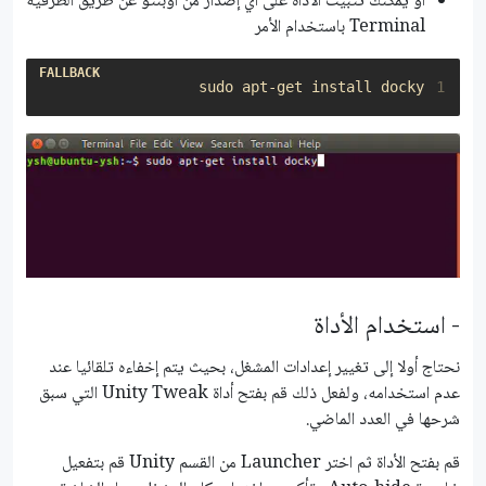
أو يمكنك تثبيت الأداة على أي إصدار من أوبنتو عن طريق الطرفية
Terminal باستخدام الأمر
sudo apt-get install docky

1
- استخدام الأداة
نحتاج أولا إلى تغيير إعدادات المشغل، بحيث يتم إخفاءه تلقائيا عند
عدم استخدامه، ولفعل ذلك قم بفتح أداة Unity Tweak التي سبق
شرحها في العدد الماضي.
قم بفتح الأداة ثم اختر Launcher من القسم Unity قم بتفعيل