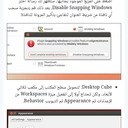
اضغط على المربع الموجود بجانبها، ستظهر لك رسالة اختر
Disable Snapping Windows، بعد ذلك قم بتجربة سحب
أي نافذة من شريط العنوان لتفاجئ بتأثير المرونة للنافذة!
Desktop Cube: لتحويل سطح المكتب إلى مكعب ثلاثي
الأبعاد، ولكن تحتاج أولا إلى تفعيل ميزة Workspaces من
الإعدادات ثم Appearance ثم التبويب Behavior.