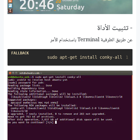
- تثبيت الأداة
عن طريق الطرفية Terminal باستخدام الأمر
sudo apt-get install conky-all

1