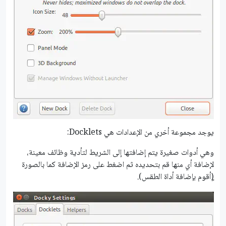
يوجد مجموعة أخري من الإعدادات هي Docklets:
وهي أدوات صغيرة يتم إضافتها إلى الشريط لتأدية وظائف معينة،
لإضافة أي منها قم بتحديده ثم اضغط على رمز الإضافة كما بالصورة
(ٍأقوم بإضافة أداة الطقس).