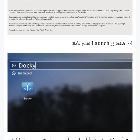
4- اضغط زر Launch لفتح الأداة.