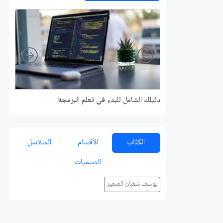
Right
Left
دليلك الشامل للبدء في تعلم البرمجة
الكتّاب
الأقسام
السلاسل
التسميات
يوسف شعبان الصغير