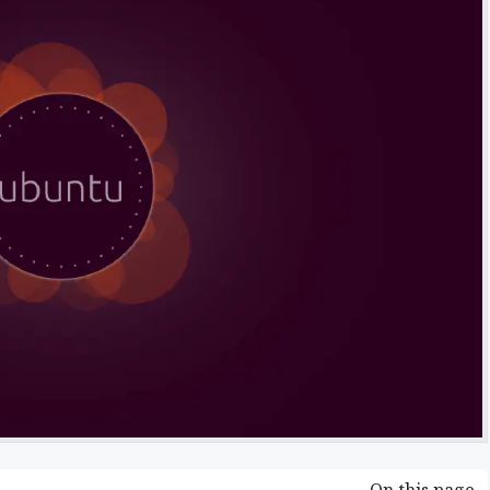
شرح مُفصّل لـ بوت «مُجدوِل العلم» - إنما السيلُ اجتماع النقط
مهارات البحث على اﻹنترنت لطلاب