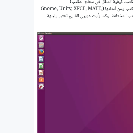
كتب، كيفية التنقل في سطح المكتب).
من مميزات نظام لينكس التي سبق وذكرناها هي تعدد واجهات سطح المكتب ومن أمثلتها (Gnome, Unity, XFCE, MATE,
تب المختلفة، وكما رأيت عزيزي القارئ تعتبر واجهة