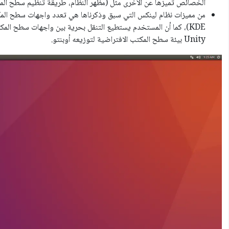
الخصائص تميزها عن الأخرى مثل (مظهر النظام، طريقة تنظيم سطح الم
KDE)، كما أن المستخدم يستطيع التنقل بحرية بين واجهات سطح المك
Unity بيئة سطح المكتب الافتراضية لتوزيعه أوبنتو.