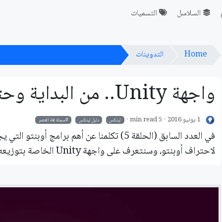
السلاسل
التسميات
Home
التدوينات
واجهة Unity.. من البداية وحتى الاحتراف
واجهة Unity.. من البداية وحتى الاحتراف
1 يونيو 2016
5 min read
لينكس
دليل لينكس
مجلة لغة العصر
في العدد السابق (الحلقة 5) تكلمنا عن أهم برام
لاحتراف أوبنتو، وسنتعرف على واجهة Unity الخاصة بتوزيعه أوبنتو ونكتشف خفاياها وأسرارها.