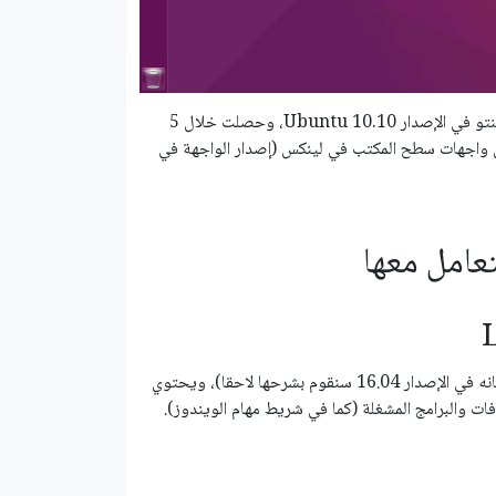
تم ابتكار واجهة Unity في 2010، وتم دمجها لأول مرة مع توزيعة أوبنتو في الإصدار Ubuntu 10.10، وحصلت خلال 5
ضل واجهات سطح المكتب في لينكس (إصدار الواجهة في
هو الشريط الجانبي الموجود أيسر الشاشة (تم إضافة إعدادات لتغيير مكانه في الإصدار 16.04 سنقوم بشرحها لاحقا)، ويحتوي
ت والبرامج المشغلة (كما في شريط مهام الويندوز).