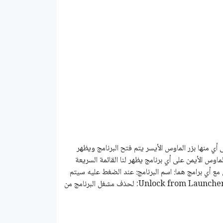
 منها بزر الماوس الأيسر يتم فتح البرنامج ويظهر
ماوس الأيمن على أي برنامج يظهر لنا القائمة السريعة
ن مع أي برامج هما: اسم البرنامج: عند الضغط عليه سيتم
فتح البرنامج. Lock to Launcher: لتثبيت التطبيق على المشغل، أوUnlock from Launcher: لحذف مشغل البرنامج من