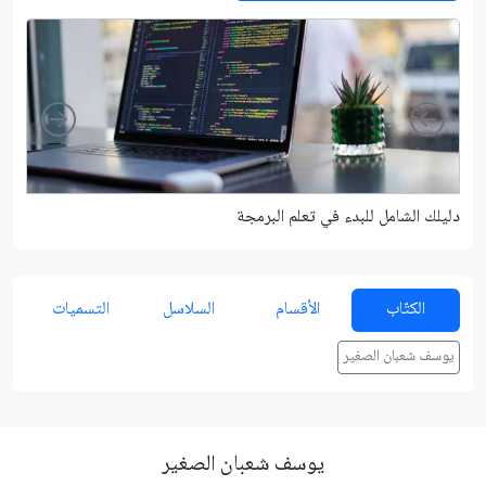
Right
Left
دليلك الشامل للبدء في تعلم البرمجة
شرح م
الكتّاب
الأقسام
السلاسل
التسميات
يوسف شعبان الصغير
يوسف شعبان الصغير