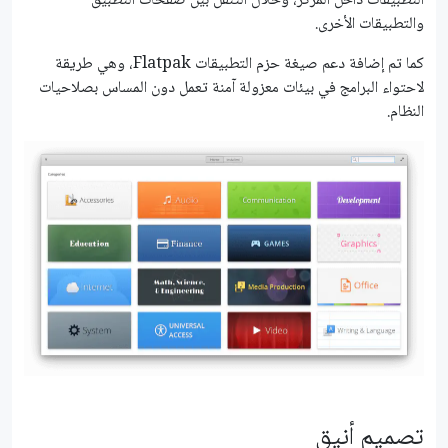
التطبيقات داخل المركز، وخلال التنقل بين صفحات التطبيق
والتطبيقات الأخرى.
كما تم إضافة دعم صيغة حزم التطبيقات Flatpak، وهي طريقة
لاحتواء البرامج في بيئات معزولة آمنة تعمل دون المساس بصلاحيات
النظام.
تصميم أنيق