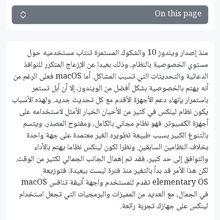
On this page
منذ إصدار ويندوز 10 والشكوك المستمرة تنتاب مستخدميه حول
مستوي الخصوصية بالنظام، وذلك بعيدا عن الإزعاج المتكرر للنوافذ
الدعائية والتحديثات التي تسبب المشاكل. أما macOS فعلى الرغم من
أنه يهتم بالخصوصية بشكل أفضل من الويندوز، إلا أن أبل تستمر
باستمرار بإنهاء دعم الأجهزة الأقدم مع كل تحديث جديد. ولهذه الأسباب
يكون نظام لينكس في كثير من الأحيان الخيار الأمثل لاستخدامه على
أجهزة الكمبيوتر. فهو نظام مجاني بالكامل، ومفتوح المصدر، ويتسم
بالتنوع الكبير بسبب طبيعة تطويره الغير معتمدة على جهة واحدة
بخلاف النظامين السابقين. ونظرا لكون لينكس نظاما يهتم بالأداء
والتوافق إلى حد كبير، فقد تم إهمال الجانب الجمالي لكثير من الوقت.
لكن هذا الأمر قد بدأ بالتغير منذ فترة ليست ببعيدة. فتوزيعة
elementary OS تقدم للمستخدم واجهة أنيقة تنافس macOS
في الجمال، مع العديد من المميزات والبرمجيات التي تجعل استخدام
لينكس على جهازك تجربة رائعة.