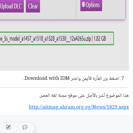
اضغط بزر الفأرة الأيمن واختر Download with IDM.
هذا الموضوع نٌشر باﻷصل على موقع مجلة لغة العصر.
http://aitmag.ahram.org.eg/News/1829.aspx