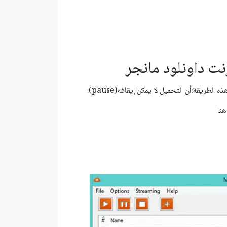
رنت داونلود مانجر
قة:أن التحميل لا يمكن إيقافه(pause).