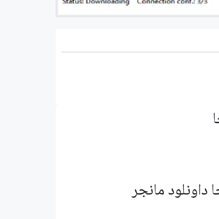
ا
ا داونلود مانجر