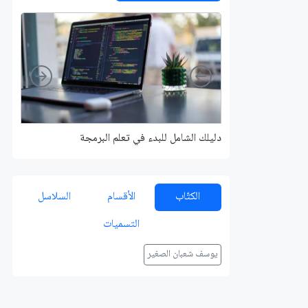
Right
Left
دليلك الشامل للبدء في تعلم البرمجة
الكتّاب
الأقسام
السلاسل
التسميات
يوسف شعبان الصغير