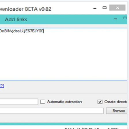
شرح مُفصّل لـ بوت «مُجدوِل العلم» - إنما السيلُ اجتماع النقط
مهارات البحث على اﻹنترنت لطلاب