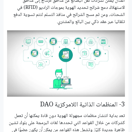
المثال يمكن لشركات نقل البضائع من مناطق الإنتاج إلى مناطق
الاستهلاك دمج شرائح تحديد الهوية بموجات الراديو (RFID) في
الشحنات، ومن ثم مسح الشرائح في منافذ التسلم لتتم تسوية الدفع
تلقائيا عبر عقد ذكي بين البائع والمشتري.
3- المنظمات الذاتية اللامركزية DAO
تعد بداية انتشار منظمات مجهولة الهوية دون قادة يمكنها أن تعمل
كشركات من خلال القواعد التي تحددها لغات البرمجة على بلوك تشين
ظاهرة جديدة كليًا. وتشمل هذه القواعد من يمكن أن يكون عضوًا في