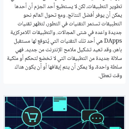
تطوير التطبيقات، لكن لا يستطيع أحد الجزم أن أحدها
يمكن أن يوفر أفضل النتائج. ومع تحول العالم نحو
التطبيقات تستمر التقنيات في التطور، لتظهر تقنيات
جديدة واعده في شتى المجالات. والتطبيقات اللامركزية
DApps هي أحد تلك التقنيات التي يُتوقع لها مستقبل
باهر، وقد تعيد تشكيل ملامح الإنترنت من جديد. فهي
سلالة جديدة من التطبيقات التي لا تخضع لتحكم أو ملكية
سلطة واحدة، ولا يمكن أن يتم إيقافها أو أن يكون هناك
وقت تعطل.