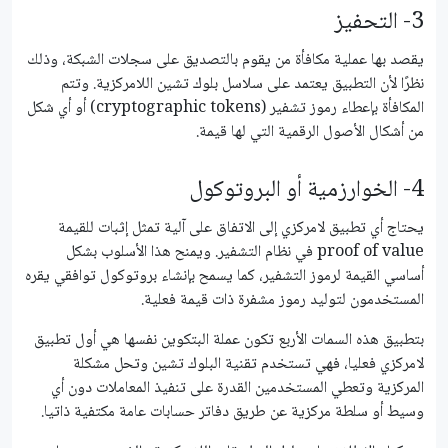
3- التحفيز
يقصد بها عملية مكافأة من يقوم بالتصديق على سجلات الشبكة، وذلك
نظرًا لأن التطبيق يعتمد على سلاسل بلوك تشين اللامركزية. وتتم
المكافأة بإعطاء رموز تشفير (cryptographic tokens) أو أي شكل
من أشكال الأصول الرقمية التي لها قيمة.
4- الخوارزمية أو البروتوكول
يحتاج أي تطبيق لامركزي إلى الاتفاق على آلية تمثل إثبات للقيمة
proof of value في نظام التشفير. ويمنح هذا الأسلوب بشكل
أساسي القيمة لرموز التشفير، كما يسمح بإنشاء بروتوكول توافقي يقره
المستخدمون لتوليد رموز مشفرة ذات قيمة فعلية.
بتطبيق هذه السمات الأربع تكون عملة البتكوين نفسها هي أول تطبيق
لامركزي فعليا، فهي تستخدم تقنية البلوك تشين وتحل مشكلة
المركزية وتعطي المستخدمين القدرة على تنفيذ المعاملات دون أي
وسيط أو سلطة مركزية عن طريق دفاتر حسابات عامة مكتفية ذاتيا.