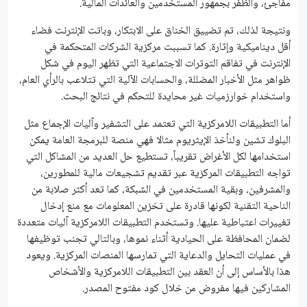
مفاجئ، والظفر بجمهور المستخدمين والعائدات المالية.
ونتيجة لذلك، تم تضييق الخناق على الابتكار، وباتت الإنترنت فضاء
أقل ديناميكية وإثارة. كما تسببت مركزية الشركات المتحكمة في
الإنترنت في تفاقم التوترات الاجتماعية التي تظهر اليوم في شكل
ظواهر مثل الأخبار المضللة، والحسابات الآلية التي تتلاعب بالرأي العام،
واستخدام خوارزميات غير محايدة للتحكم في نتائج البحث.
أما التطبيقات اللامركزية التي تعتمد على التشفير وآليات الإجماع مثل
البلوك تشين ولنأخذ الإيثريوم مثالا فهي منصة للبرمجة العامة يمكن
استخدامها لكل الأغراض تقريباً، تستطيع حل العديد من المشاكل التي
تواجه التطبيقات المركزية عبر تقديم تشجيعات مالية للمطورين،
والمشرفين، وبقية المستخدمين في الشبكة، كما تعد أكثر صلابة من
الناحية التقنية لكونها قادرة على تخزين المعلومات مع منع إدخال
تغييرات اعتباطية عليها. وتستخدم التطبيقات اللامركزية آليات متعددة
لضمان المحافظة على الحيادية أثناء نموها، وبالتالي تجنب توظيفها
في عمليات التحايل والدعاية التي تمارسها المنصات المركزية. ويعود
هذا بالأساس إلى أن العقد بين التطبيقات اللامركزية والأشخاص
المشاركين فيها مفروض من خلال كود مفتوح المصدر.