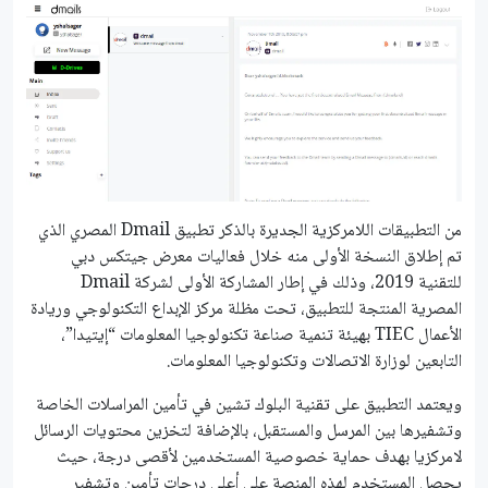
من التطبيقات اللامركزية الجديرة بالذكر تطبيق Dmail المصري الذي
تم إطلاق النسخة الأولى منه خلال فعاليات معرض جيتكس دبي
للتقنية 2019، وذلك في إطار المشاركة الأولى لشركة Dmail
المصرية المنتجة للتطبيق، تحت مظلة مركز الإبداع التكنولوجي وريادة
الأعمال TIEC بهيئة تنمية صناعة تكنولوجيا المعلومات “إيتيدا”،
التابعين لوزارة الاتصالات وتكنولوجيا المعلومات.
ويعتمد التطبيق على تقنية البلوك تشين في تأمين المراسلات الخاصة
وتشفيرها بين المرسل والمستقبل، بالإضافة لتخزين محتويات الرسائل
لامركزيا بهدف حماية خصوصية المستخدمين لأقصى درجة، حيث
يحصل المستخدم لهذه المنصة على أعلى درجات تأمين وتشفير