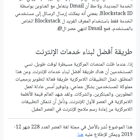
الخدمة الجديدة. ولاحظ أن Dmail يتعامل مع العناوين بواسطة
Blockstack ID، بمعني أنه يمكنك إرسال الرسائل إلى مستخدمي
الخدمة فقط باستخدام المعرف الفريد ل Blockstack الخاص
بالمستخدم، فمع Dmail انتهي عصر ال@.
طريقة أفضل لبناء خدمات اﻹنترنت
إذا، عندما ظلت المنصات المركزية مسيطرة لوقت طويل، نسي
المستخدمين أن هناك طريقة أفضل لبناء خدمات الإنترنت. ومن هذا
المنطلق، تمثل التطبيقات اللامركزية طريقة فعالة لتطوير برمجيات
مملوكة للمستخدمين بشكل جماعي، وتوفير أسس عادلة لعمل
المطورين، والمبتكرين، والشركات. ولقد شهد العالم قيمة الأنظمة
اللامركزية في العصر الأول للإنترنت، ونأمل أن تتمكن التطبيقات
اللامركزية من إعادة رسم ملامح الإنترنت في العصر المقبل.
هذا الموضوع نُشر باﻷصل في مجلة لغة العصر العدد 228 شهر 12-
2019 ويمكن الإطلاع عليه
هنا
.