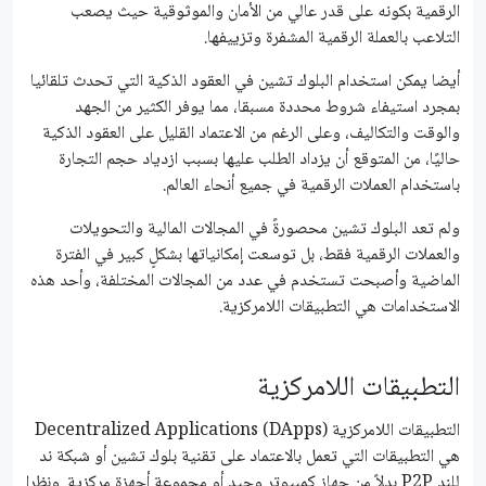
الرقمية بكونه على قدر عالي من الأمان والموثوقية حيث يصعب
التلاعب بالعملة الرقمية المشفرة وتزييفها.
أيضا يمكن استخدام البلوك تشين في العقود الذكية التي تحدث تلقائيا
بمجرد استيفاء شروط محددة مسبقا، مما يوفر الكثير من الجهد
والوقت والتكاليف، وعلى الرغم من الاعتماد القليل على العقود الذكية
حاليًا، من المتوقع أن يزداد الطلب عليها بسبب ازدياد حجم التجارة
باستخدام العملات الرقمية في جميع أنحاء العالم.
ولم تعد البلوك تشين محصورةً في المجالات المالية والتحويلات
والعملات الرقمية فقط، بل توسعت إمكانياتها بشكلٍ كبير في الفترة
الماضية وأصبحت تستخدم في عدد من المجالات المختلفة، وأحد هذه
الاستخدامات هي التطبيقات اللامركزية.
التطبيقات اللامركزية
التطبيقات اللامركزية Decentralized Applications (DApps)
هي التطبيقات التي تعمل بالاعتماد على تقنية بلوك تشين أو شبكة ند
للند P2P بدلاً من جهاز كمبيوتر وحيد أو مجموعة أجهزة مركزية. ونظرا