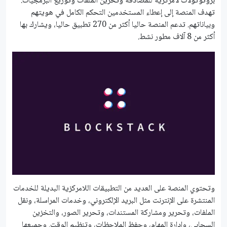
بروتوكولات لامركزية للمصادقة وتخزين الملفات وتوزيع البرمجيات.
تهدف المنصة إلى إعطاء المستخدمين التحكم الكامل في هويتهم
وبياناتهم. تدعم المنصة حاليا أكثر من 270 تطبيق حاليا، ويشارك بها
أكثر من 8 آلاف مطور نشط.
وتحتوي المنصة على العديد من التطبيقات اللامركزية البديلة للخدمات
المنتشرة على الإنترنت مثل البريد الإلكتروني، وخدمات المراسلة، ونقل
الملفات، وتحرير ومشاركة المستندات، وتحرير الصور، والتخزين
السحابي، وإدارة المهام، وحفظ الملاحظات، وتنظيم الوقت. وجميعها