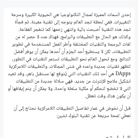
إحدى السمات المميزة لمجال التكنولوجيا هي الحيوية الكبيرة وسرعة
التغييرات. ففي لحظة تجد العالم يتوجه إلى تقنية معينة، ثم فجأة
تجد هذه التقنية أصبحت بالية وانتهي زخمها كما تنفجر الفقاعة.
وكذلك هو الحال مع التطبيقات والبرامج، فهناك عدد لا حصر له من
لغات البرمجة والتقنيات المختلفة وأطر العمل المستخدمة في تطوير
التطبيقات، لكن لا يستطيع أحد الجزم أن أحدها يمكن أن يوفر أفضل
النتائج. ومع تحول العالم نحو التطبيقات تستمر التقنيات في التطور،
لتظهر تقنيات جديدة واعده في شتى المجالات. والتطبيقات اللامركزية
DApps هي أحد تلك التقنيات التي يُتوقع لها مستقبل باهر، وقد تعيد
تشكيل ملامح الإنترنت من جديد. فهي سلالة جديدة من التطبيقات
التي لا تخضع لتحكم أو ملكية سلطة واحدة، ولا يمكن أن يتم إيقافها أو
أن يكون هناك وقت تعطل.
قبل أن نخوض في غمار تفاصيل التطبيقات اللامركزية نحتاج إلى أن
نعطي لمحة سريعة عن تقنية البلوك تشين: