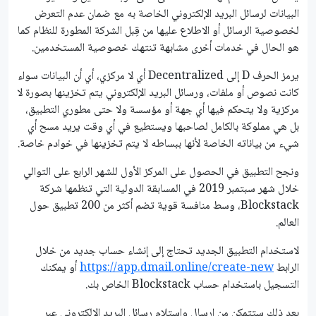
البيانات لرسائل البريد الإلكتروني الخاصة به مع ضمان عدم التعرض
لخصوصية الرسائل أو الاطلاع عليها من قِبل الشركة المطورة للنظام كما
هو الحال في خدمات أخرى مشابهة تنتهك خصوصية المستخدمين.
يرمز الحرف D إلى Decentralized أي لا مركزي، أي أن البيانات سواء
كانت نصوص أو ملفات، ورسائل البريد الإلكتروني يتم تخزينها بصورة لا
مركزية ولا يتحكم فيها أي جهة أو مؤسسة ولا حتى مطوري التطبيق،
بل هي مملوكة بالكامل لصاحبها ويستطيع في أي وقت يريد مسح أي
شيء من بياناته الخاصة لأنها ببساطه لا يتم تخزينها في خوادم خاصة.
ونجح التطبيق في الحصول على المركز الأول للشهر الرابع على التوالي
خلال شهر سبتمبر 2019 في المسابقة الدولية التي تنظمها شركة
Blockstack، وسط منافسة قوية تضم أكثر من 200 تطبيق حول
العالم.
لاستخدام التطبيق الجديد تحتاج إلى إنشاء حساب جديد من خلال
الرابط
https://app.dmail.online/create-new
أو يمكنك
التسجيل باستخدام حساب Blockstack الخاص بك.
بعد ذلك ستتمكن من إرسال واستلام رسائل البريد الإلكتروني عبر