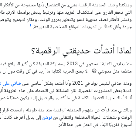
ويمكننا وصف الحديقة الرقمية بشيء من التفصيل بأنها مجموعة من الأفكار ال
التي تحفز القارئ على استكشاف المزيد منها وترتبط ببعض بواسطة الارتباطات 
وتنشر كأفكار نصف منتهية تنمو وتتطور بمرور الوقت، ومكان لتجميع وتوصيل ا
1
جودة وأقل كمالًا من تدوينات المواقع الشخصية المعروفة.
لماذا أنشأت حديقتي الرقمية؟
منذ بدايتي لكتابة المحتوى في 2013 ومشاركة المعرفة 
منظمة مثل مدونتي 😁 - لا يمنح الحرية لكتابة ما أريد في كل وقت دون أن
ومنذ حذفي للفيس بوك في 2021 وأنا أعتمد بشكل أساسي على
قناتي على ت
كتابة بعض المنشورات القصيرة، لكن المشكلة في الاعتماد على هذه الطريقة أ
أنا لا أملك حرية التصرف الكاملة في ما أكتب، والوصول إليه يكون صعبًا خصو
وبالتالي منذ قرأت عن مفهوم الحديقة الرقمية منذ مدة طويلة واتخذت قرار 
الوقت وانشغالات الحياة المختلفة وانتقالي من
نوشن
إلى بديل آخر قد كانت أس
أسبوع تقريبًا البَدْء في العمل على هذا اﻷمر.