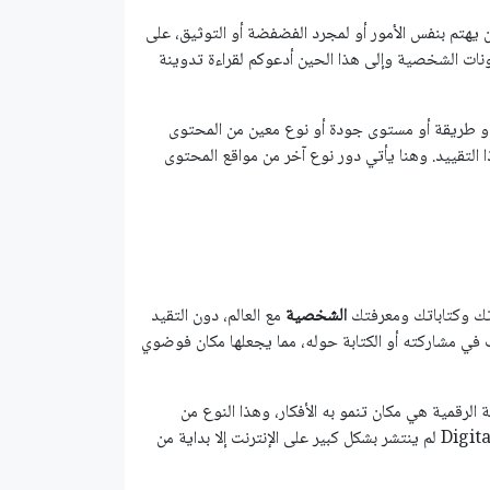
ن يهتم بنفس اﻷمور أو لمجرد الفضفضة أو التوثيق، على
مدونات الشخصية وإلى هذا الحين أدعوكم لقراءة تدوينة
أو طريقة أو مستوى جودة أو نوع معين من المحتوى
ا التقييد. وهنا يأتي دور نوع آخر من مواقع المحتوى
اتك وكتاباتك ومعرفتك
الشخصية
مع العالم، دون التقيد
في مشاركته أو الكتابة حوله، مما يجعلها مكان فوضوي
الرقمية هي مكان تنمو به الأفكار، وهذا النوع من
التدوين معروف منذ زمن طويل، لكن مصطلح “الحديقة الرقمية” Digital Garden لم ينتشر بشكل كبير على اﻹنترنت إلا بداية من