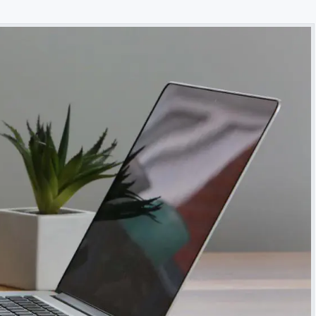
شرح مُفصّل لـ بوت «مُجدوِل العلم» - إنما السيلُ اجتماع النقط
مهارات البحث على اﻹنترنت لطلاب