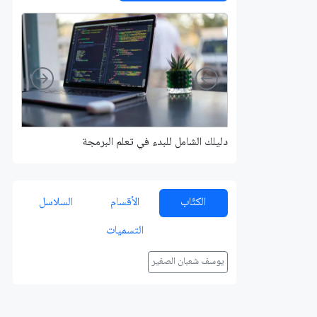
Right
Left
دليلك الشامل للبدء في تعلم البرمجة
الكتّاب
الأقسام
السلاسل
التسميات
يوسف شعبان الصغير