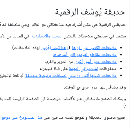
حديقة يُوسُف الرقمية
حديقتي الرقمية هي مكان أشارك فيه ملاحظاتي مع العالم، وهي مختلفة تمامًا
ستجد في حديقتي ملاحظات باللغتين
العربية
والإنجليزية
، في العديد من اﻷمو
ملاحظات الكتب التي أقراها
. (
وهنا تجد فِهْرِس
لهذه الملاحظات)
ملاحظات مقاطع الفيديو التي أشاهدها
.
ملاحظات حول أمور أخرى
من الشرق والغرب.
محفوظات
لمنشوراتي المهمة
على قناة تليجرام.
ملاحظات كتبتها أثناء دراستي لمساقات برمجية مختلفة
. (باللغة اﻹنجلي
وقد يضاف إليها أمور أخرى مع الوقت.
ويمكنك تصفح ملاحظاتي عبر الأقسام الموضحة في الصفحة الرئيسة للحديقة
:)
جميع محتوى الحديقة والموقع نفسه متاحين على
هذا المستودع على موقع