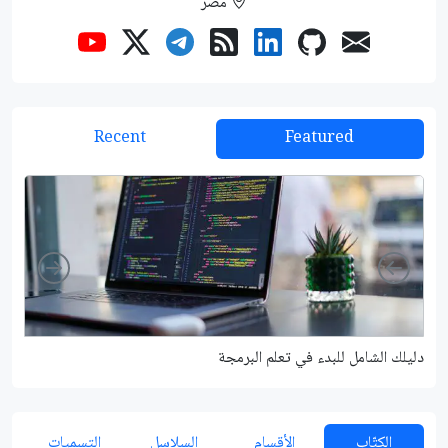
مصر
Recent
Featured
Right
Left
دليلك الشامل للبدء في تعلم البرمجة
شرح م
الكتّاب
الأقسام
السلاسل
التسميات