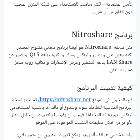
الأمان المتقدمة – لكنه مناسب للاستخدام على شبكة المنزل المحلية
دون القلق من أي شيء.
برنامج Nitroshare
مثل سابقه، Nitroshare هو أيضا برنامج مجاني مفتوح المصدر،
لكنه يعمل على ويندوز ولينكس وماك، ومكتوب بلغة Qt 5. ويتميز عن
LAN Share بدعم التشفير وعرض الإشعارات وإمكانية رؤية سجل
عمليات النقل.
كيفية تثبيت البرنامج
قم بالدخول إلى الموقع
https://nitroshare.net/
ثم اختر نسخة
البرنامج المناسبة لنظامك سواء ويندوز أو ماك، أما بالنسبة لمستخدمي
لينكس بتوزيعاته المختلفة فيجب أن يقوموا بالتثبيت من خلال سطر
الأوامر من خلال تعليمات التثبيت الموجودة على الموقع.
ولمستخدمي هواتف أندرويد يمكن تثبيت التطبيق من متجر بلاي: