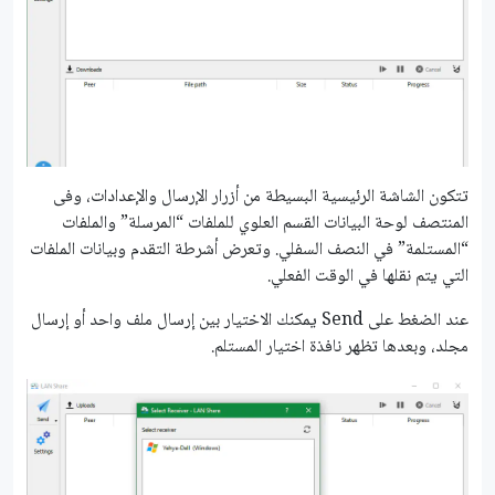
تتكون الشاشة الرئيسية البسيطة من أزرار الإرسال والإعدادات، وفى
المنتصف لوحة البيانات القسم العلوي للملفات “المرسلة” والملفات
“المستلمة” في النصف السفلي. وتعرض أشرطة التقدم وبيانات الملفات
التي يتم نقلها في الوقت الفعلي.
عند الضغط على Send يمكنك الاختيار بين إرسال ملف واحد أو إرسال
مجلد، وبعدها تظهر نافذة اختيار المستلم.