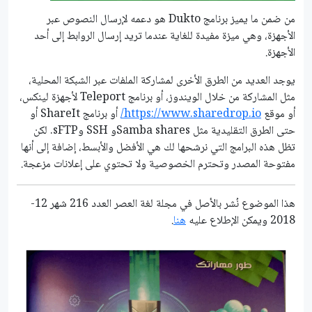
من ضمن ما يميز برنامج Dukto هو دعمه لإرسال النصوص عبر
الأجهزة، وهي ميزة مفيدة للغاية عندما تريد إرسال الروابط إلى أحد
الأجهزة.
يوجد العديد من الطرق الأخرى لمشاركة الملفات عبر الشبكة المحلية،
مثل المشاركة من خلال الويندوز، أو برنامج Teleport لأجهزة لينكس،
أو موقع
https://www.sharedrop.io/
أو برنامج ShareIt أو
حتى الطرق التقليدية مثل Samba sharesو SSH وsFTP. لكن
تظل هذه البرامج التي نرشحها لك هي الأفضل والأبسط، إضافة إلى أنها
مفتوحة المصدر وتحترم الخصوصية ولا تحتوي على إعلانات مزعجة.
هذا الموضوع نُشر باﻷصل في مجلة لغة العصر العدد 216 شهر 12-
2018 ويمكن الإطلاع عليه
هنا
.