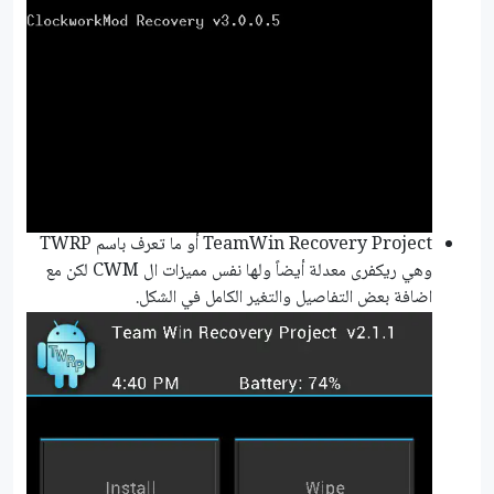
TeamWin Recovery Project أو ما تعرف باسم TWRP
وهي ريكفرى معدلة أيضاً ولها نفس مميزات ال CWM لكن مع
اضافة بعض التفاصيل والتغير الكامل في الشكل.