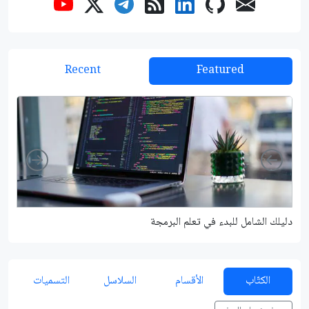
Recent
Featured
Right
Left
دليلك الشامل للبدء في تعلم البرمجة
شرح م
الكتّاب
الأقسام
السلاسل
التسميات