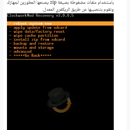
باستخدام ملفات مضغوطة بصيغة zip يصنعها المطورين لجهازك
ونقوم بتنصيبها عن طريق الريكفري المعدل.