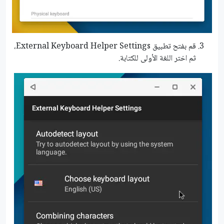
قم بفتح تطبيق External Keyboard Helper Settings،
ثم اختر اللغة الأولى للكتابة.