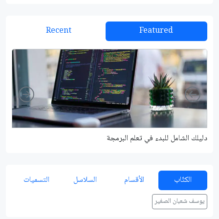
Recent
Featured
Right
Left
دليلك الشامل للبدء في تعلم البرمجة
شرح م
الكتّاب
الأقسام
السلاسل
التسميات
يوسف شعبان الصغير