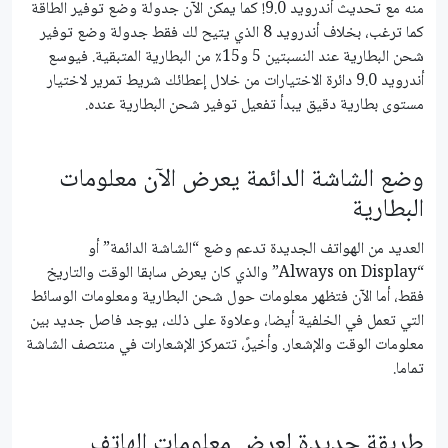
منه مع تحديث أندرويد 9.0! كما يمكن الآن جدولة وضع توفير الطاقة
كما ترغب، بخلاف أندرويد 8 الذي يتيح لك فقط جدولة وضع توفير
شحن البطارية عند النسبتين 5 و15٪ من البطارية المتبقية. فيوسع
أندرويد 9.0 دائرة الاختيارات من خلال إعطائك شريط تمرير لاختيار
مستوى بطارية دقيق يبدأ تفعيل توفير شحن البطارية عنده.
وضع الشاشة الدائمة يعرض الآن معلومات
البطارية
العديد من الهواتف الجديدة تدعم وضع “الشاشة الدائمة” أو
“Always on Display” والذي كان يعرض سابقا الوقت والتاريخ
فقط، أما الآن فتظهر معلومات حول شحن البطارية ومعلومات الوسائط
التي تعمل في الخلفية أيضا، وعلاوة على ذلك، يوجد فاصل جديد بين
معلومات الوقت والإشعار. وأخيرً، تتمركز الإشعارات في منتصف الشاشة
تماما.
طريقة جديدة لعرض معلومات الهاتف