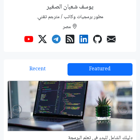
يوسف شعبان الصغير
مطور برمجيات وكاتب / مترجم تقني.
مصر
Recent
Featured
Right
Left
دليلك الشامل للبدء في تعلم البرمجة
شرح م