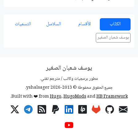
الكتّاب
الأقسام
السلاسل
التسميات
يوسف شعبان الصغير
يوسف شعبان الصغير
مطور برمجيات وكاتب / مترجم تقني.
جميع الحقوق محفوطة © 2013-2026 yshalsager.
.
Built with ❤️ from
Hugo
,
HugoMods
and
HB Framework