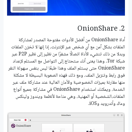
2. OnionShare
أداة OnionShare من أفضل الأدوات مفتوحة المصدر لمشاركة
الملفات بشكل آمن مع أي شخص عبر الإنترنت، إذا إنها لا تخزن الملفات
وبدلا من ذلك تنشيء الأداة اتصالًا مشفرًا من نظير إلى نظير P2P عبر
شبكة Tor، وهذا يعنى أنك ستحتاج إلى التواصل مع المستلم لإعداد
OnionShare حتى يستلم الملف وهذا طبعًا ليس بنفس سهولة النقر
فوق رابط وتنزيل الملف، ومع ذلك فهذه الصعوبة البسيطة لا مشكلة
منها مقارنة بميزات الخصوصية والأمان العالية عند مشاركة ملف عبر
الخدمة، ويمكنك استخدام OnionShare في مشاركة جميع أنواع
الملفات،الشخصية أو المهنية، وهي متاحة لأنظمة ويندوز ولينكس
وماك وأندرويد وiOS.