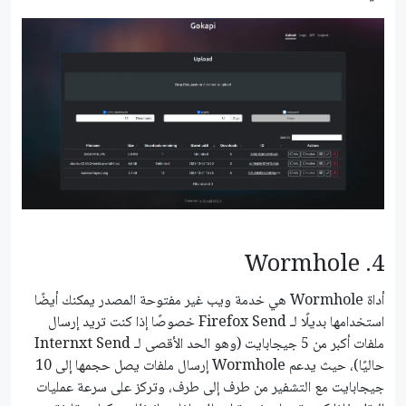
4. Wormhole
أداة Wormhole هي خدمة ويب غير مفتوحة المصدر يمكنك أيضًا
استخدامها بديلًا لـ Firefox Send خصوصًا إذا كنت تريد إرسال
ملفات أكبر من 5 جيجابايت (وهو الحد الأقصى لـ Internxt Send
حاليًا)، حيث يدعم Wormhole إرسال ملفات يصل حجمها إلى 10
جيجابايت مع التشفير من طرف إلى طرف، وتركز على سرعة عمليات