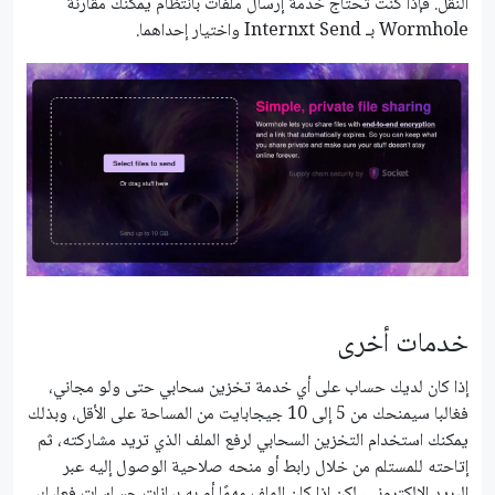
النقل. فإذا كنت تحتاج خدمة إرسال ملفات بانتظام يمكنك مقارنة
Wormhole بـ Internxt Send واختيار إحداهما.
خدمات أخرى
إذا كان لديك حساب على أي خدمة تخزين سحابي حتى ولو مجاني،
فغالبا سيمنحك من 5 إلى 10 جيجابايت من المساحة على الأقل، وبذلك
يمكنك استخدام التخزين السحابي لرفع الملف الذي تريد مشاركته، ثم
إتاحته للمستلم من خلال رابط أو منحه صلاحية الوصول إليه عبر
البريد الإلكتروني، لكن إذا كان الملف مهمًا أو به بيانات حساسات فعليك